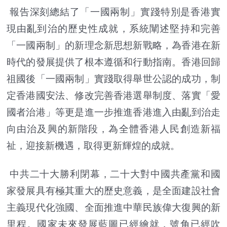
報告深刻總結了「一國兩制」實踐特別是香港實
現由亂到治的歷史性成就，系統闡述堅持和完善
「一國兩制」的新理念新思想新戰略，為香港在新
時代的發展提供了根本遵循和行動指南。香港回歸
祖國後「一國兩制」實踐取得舉世公認的成功，制
定香港國安法、修改完善香港選舉制度、落實「愛
國者治港」等更是進一步推進香港進入由亂到治走
向由治及興的新階段，為全體香港人民創造新福
祉，迎接新機遇，取得更新輝煌的成就。
中共二十大勝利閉幕，二十大對中國共產黨和國
家發展具有極其重大的歷史意義，是全面建設社會
主義現代化強國、全面推進中華民族偉大復興的新
里程。國家未來發展藍圖已經繪就，號角已經吹