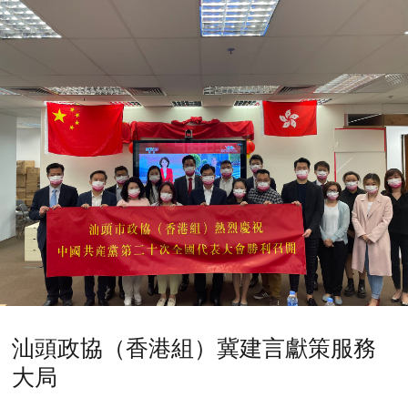
汕頭政協（香港組）冀建言獻策服務
大局