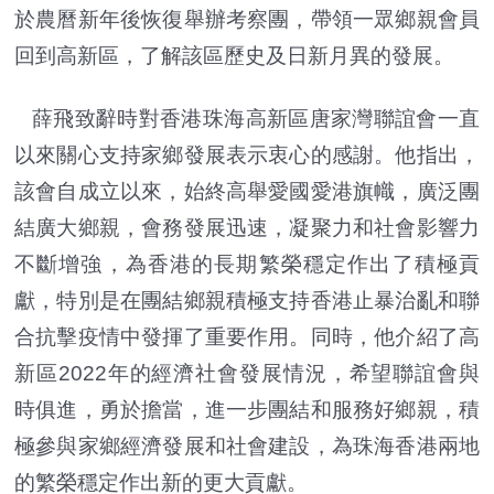
於農曆新年後恢復舉辦考察團，帶領一眾鄉親會員
回到高新區，了解該區歷史及日新月異的發展。
薛飛致辭時對香港珠海高新區唐家灣聯誼會一直
以來關心支持家鄉發展表示衷心的感謝。他指出，
該會自成立以來，始終高舉愛國愛港旗幟，廣泛團
結廣大鄉親，會務發展迅速，凝聚力和社會影響力
不斷增強，為香港的長期繁榮穩定作出了積極貢
獻，特別是在團結鄉親積極支持香港止暴治亂和聯
合抗擊疫情中發揮了重要作用。同時，他介紹了高
新區2022年的經濟社會發展情況，希望聯誼會與
時俱進，勇於擔當，進一步團結和服務好鄉親，積
極參與家鄉經濟發展和社會建設，為珠海香港兩地
的繁榮穩定作出新的更大貢獻。