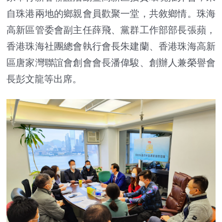
自珠港兩地的鄉親會員歡聚一堂，共敘鄉情。珠海
高新區管委會副主任薛飛、黨群工作部部長張蘋，
香港珠海社團總會執行會長朱建蘭、香港珠海高新
區唐家灣聯誼會創會會長潘偉駿、創辦人兼榮譽會
長彭文龍等出席。