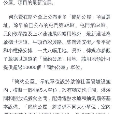
公屋」項目的最新進展。
何永賢在簡介會上公布更多「簡約公屋」項目選
址。除早前已公布的屯門第3A區、屯門第54區、
元朗攸壆路及上水蓮塘尾四幅用地外，最新選址為
啟德世運道、牛頭角彩興路、柴灣常安街／常平街
和小欖樂安排，一共八幅用地。另外，傳媒亦參觀
了啟德世運道的「簡約公屋」用地。該用地預計可
提供超過10000個「簡約公屋」單位。
「簡約公屋」示範單位設於啟德社區隔離設施
內，模擬一個4至5人單位，設有獨立洗手間、淋浴
間和開放式煮食空間，配備電熱水爐和抽氣扇等基
本設備。「簡約公屋」將提供不同大小單位，室內