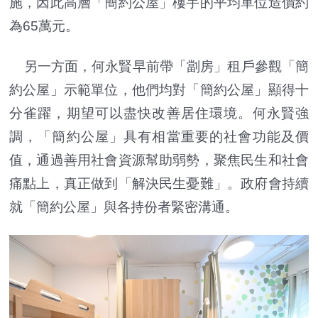
施，因此高層「簡約公屋」樓宇的平均單位造價約
為65萬元。
另一方面，何永賢早前帶「劏房」租戶參觀「簡
約公屋」示範單位，他們均對「簡約公屋」顯得十
分雀躍，期望可以盡快改善居住環境。何永賢強
調，「簡約公屋」具有相當重要的社會功能及價
值，通過善用社會資源幫助弱勢，聚焦民生和社會
痛點上，真正做到「解決民生憂難」。政府會持續
就「簡約公屋」與各持份者緊密溝通。