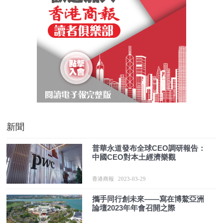
新聞
普華永道發布全球CEO調研報告：
中國CEO對本土經濟樂觀
香港商報
2023-03-29
攜手同行創未來——寫在博鰲亞洲
論壇2023年年會召開之際