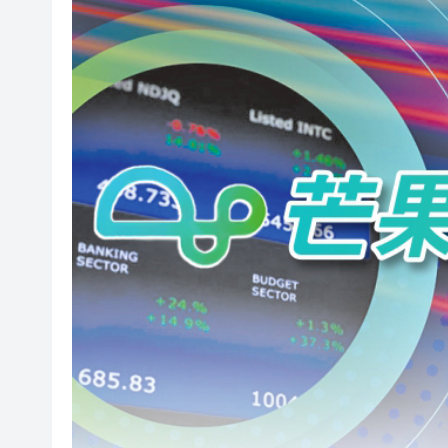
相約深圳，見證奇
港區人大代表團繼續考察安徽蕪
相約深圳，見證