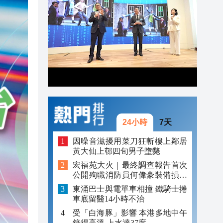
20:17
20:16
20:12
24小時
7天
因噪音滋擾用菜刀狂斬樓上鄰居
黃大仙上邨四旬男子墮斃
宏福苑大火｜最終調查報告首次
公開殉職消防員何偉豪裝備損毀
照片
東涌巴士與電單車相撞 鐵騎士捲
車底留醫14小時不治
受「白海豚」影響 本港多地中午
錄得高溫 上水達37度