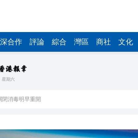
深合作
評論
綜合
灣區
商社
文化
日
星期六
署：死者曾投訴樓上狗隻噪音 6月已批准調遷
關閉消毒明早重開
有片丨《功夫女足》將登香港銀幕 周星馳率團隊造勢 劉嘉玲迪麗熱巴等驚喜現身
流活動」圓滿舉行
持 廣西推出港澳遊客門票五折優惠力拓暑期入境市場