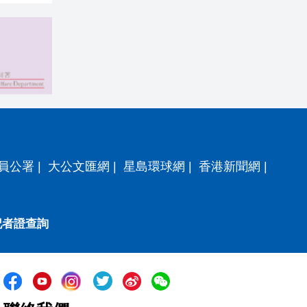
員公署
|
大公文匯網
|
星島環球網
|
香港新聞網
|
記者證查詢