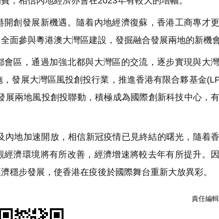
費，相信內地經濟亦會在2023年有較大的增幅。
開創發展新機遇。隨着內地經濟復蘇，香港工商專才更
，全面參與粵港澳大灣區建設，發掘融合發展兩地的新機
會區，通過加強北都與大灣區的交流，逐步實現與大灣
，發展大灣區風投創投行業，推進香港有限合夥基金(LP
，以發展兩地風投創投聯動，積極成為國際創新科技中心，
以及內地加速開放，相信新冠疫情已見終結的曙光，隨着
觀經濟環境將有所改善，經濟增速將較去年有所提升。
經濟穩步發展，使香港在疫後於國際舞台重新大放異彩。
責任編輯