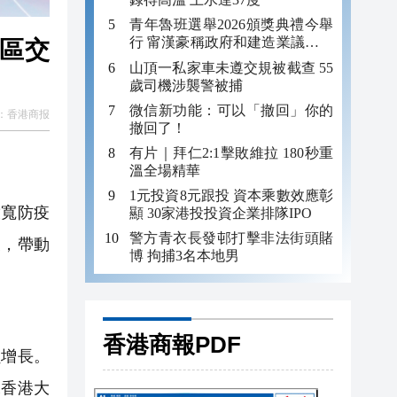
青年魯班選舉2026頒獎典禮今舉
行 甯漢豪稱政府和建造業議會做
灣區交
好培訓工作
山頂一私家車未遵交規被截查 55
歲司機涉襲警被捕
微信新功能：可以「撤回」你的
：
香港商报
撤回了！
有片｜拜仁2:1擊敗維拉 180秒重
溫全場精華
1元投資8元跟投 資本乘數效應彰
放寬防疫
顯 30家港投投資企業排隊IPO
警方青衣長發邨打擊非法街頭賭
復，帶動
博 拘捕3名本地男
香港商報PDF
增長。
據香港大