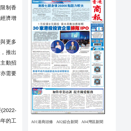
，限制香
%經濟增
與更多
墨，推出
，主動招
才亦需要
022-
3年的工