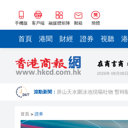
簡
手機版
客戶端
融媒體矩陣
郵箱
簡體
首頁
港聞
財經
證券
視聽
港
2026年 08月08
黃大仙企圖謀殺及自殺案 房屋
滾動新聞：
屏山天水圍泳池現嘔吐物 暫時
首頁
證券
>
「滬港澳台青少年體育舞蹈交
風雨過後八桂安好｜桂港直航加