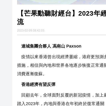
【芒果動聽財經台】2023年
流
2023-02-09 08:42:03
連城集團合夥人 馮南山 Paxson
疫情以來香港曾出現經濟萎縮，港府更預測去年
措施，相信與內地和世界各地逐步恢復正常通
消費逐漸復蘇。
香港經濟有望反彈
回顧去年，全球面對反覆的新冠疫情，加上嚴
踏入2023年，內地與香港在年初終於復常通