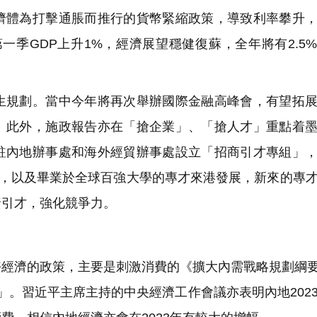
濟體為打擊通脹而推行的貨幣緊縮政策，導致利率攀升
第一季GDP上升1%，經濟展望穩健復蘇，全年將有2.5
規劃。當中今年將再次舉辦國際金融高峰會，有望拓展
。此外，施政報告亦在「搶企業」、「搶人才」重點着
駐內地辦事處和海外經貿辦事處設立「招商引才專組」
元，以及畢業於全球百強大學的專才來港發展，新來的專
資引才，強化競爭力。
濟的政策，主要是刺激消費的《擴大內需戰略規劃綱要(2
條」。習近平主席主持的中央經濟工作會議亦表明內地202