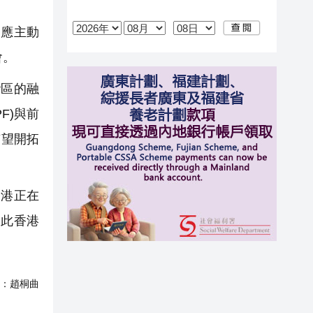
應主動
會。
區的融
F)與前
有望開拓
香港正在
因此香港
：
趙桐曲