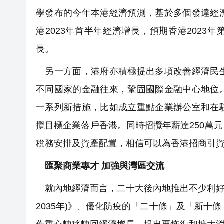
學發布的今年本港經濟預測，基於多個發達經
港2023年首半年經濟增長，預期香港2023年
長。
另一方面，港府亦積極提出多項改善經濟民生
不同國家的金融往來，鞏固國際金融中心地位
一系列新措施，比如成立重點企業辦公室和在
攬目標企業落戶香港。同時招攬年薪達250萬
稅務安排及資產配置，相信可以為香港招商引
匯聚商業專才 加強與灣區交流
就內地經濟而言，二十大後內地推出不少利好經
2035年)》、優化防疫的「二十條」及「新十