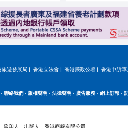
港旅遊發展局
|
香港立法會
|
香港廉政公署
|
香港申訴專
-
聯絡我們
-
版權聲明
-
法律聲明
-
廣告服務
-
網上訂報
-
承印人、出版人：香港商報有限公司