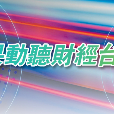
蹟 國際消費與出海服務雙輪驅動
湖 視察城市發展新舊面
奇蹟 小梅沙迎國際客，鹽田港通亞太鏈