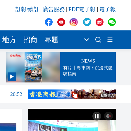
訂報/續訂
廣告服務
PDF電子報
電子報
|
|
|
地方
招商
專題
NEWS
有片丨粵車南下沉浸式體
驗指南
21:04
20:52
20:34
20:22
20:21