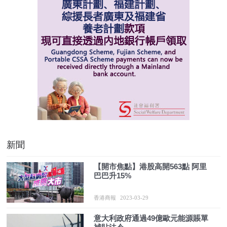
新聞
【開市焦點】港股高開563點 阿里
巴巴升15%
香港商報
2023-03-29
意大利政府通過49億歐元能源賬單