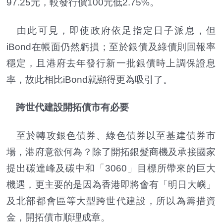
97.25元，較發行價100元低2.75%。
由此可見，即使政府依足指定日子派息，但
iBond在帳面仍然虧損；至於銀債及綠債則回報率
穩定，且港府去年發行新一批銀債時上調保證息
率，故此相比iBond就顯得更為吸引了。
跨世代建設開拓債市有必要
至於轉攻銀色債券、綠色債券以至基建債券市
場，港府意欲何為？除了開拓銀髮商機及承接國家
提出碳達峰及碳中和「3060」目標所帶來的巨大
機遇，更主要的是因為香港即將會有「明日大嶼」
及北部都會區等大型跨世代建設，所以為籌措資
金，開拓債市順理成章。