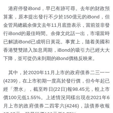
港府停發iBond，早已有跡可尋。去年的財政預
算案，原本提出發行不少於150億元的iBond，但
金管局總裁余偉文去年11月底曾表示，當前並非發
行iBond的最佳時間。余偉文此話一出，市場當時
已解讀iBond已成明日黃花。事實上，隨着美國和
香港雙雙踏入加息周期，iBond的吸引力已經大大
下降，並可從仍未到期的iBond價格反映來。
其中，於2020年11月上市的政府債券二三一一
(4239)，在上市初期一度高於發行價，但今年起已
經「潛水」，截至昨日(22日)報98.45元，較上市
價100元低1.55%。上述情況同樣出現在2021年6
月上市的政府債券二四零六(4246)，該債券收報