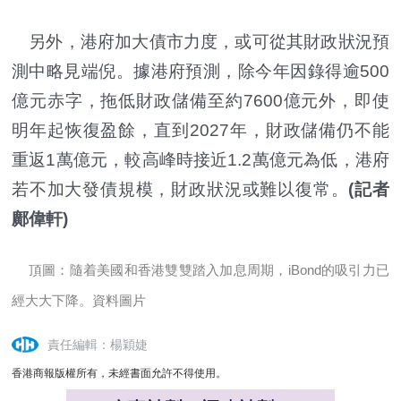
另外，港府加大債市力度，或可從其財政狀況預
測中略見端倪。據港府預測，除今年因錄得逾500
億元赤字，拖低財政儲備至約7600億元外，即使
明年起恢復盈餘，直到2027年，財政儲備仍不能
重返1萬億元，較高峰時接近1.2萬億元為低，港府
若不加大發債規模，財政狀況或難以復常。
(記者
鄺偉軒)
頂圖：隨着美國和香港雙雙踏入加息周期，iBond的吸引力已
經大大下降。資料圖片
責任編輯：楊穎婕
香港商報版權所有，未經書面允許不得使用。