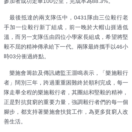
參加者成功走畢100公里，完成率為88.3%。
最後抵達的兩支隊伍中，0431隊由三位毅行老
手加一位毅行新丁組成，前一晚於大帽山捱過低
溫，而另一支隊伍由四位小學家長組成，希望將堅
毅不屈的精神傳承給下一代。兩隊最終攜手以46小
時03分衝過終點。
樂施會籌款及傳訊總監王灝鳴表示，「樂施毅行
者」闊別三年，跨過重重困難終於順利完成，每一
隊走畢全程的樂施毅行者，其團結和堅毅的精神，
正是對抗貧窮的重要力量，強調毅行者們的每一個
腳步，都支持著樂施會扶貧工作，為更多貧窮人改
善生活。