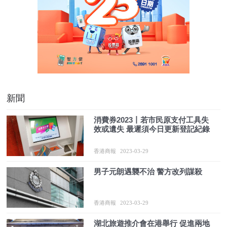
新聞
消費券2023丨若市民原支付工具失
效或遺失 最遲須今日更新登記紀錄
香港商報
2023-03-29
男子元朗遇襲不治 警方改列謀殺
香港商報
2023-03-29
湖北旅遊推介會在港舉行 促進兩地