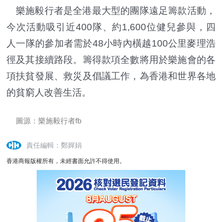
樂施毅行者是全港最大型的團隊遠足籌款活動，
今次活動吸引近400隊、約1,600位健兒參與，四
人一隊的參加者需於48小時內橫越100公里麥理浩
徑及其接續路段。籌得款項全數將用於樂施會的各
項扶貧發展、救災及倡議工作，為香港和世界各地
的貧窮人改善生活。
圖源：樂施毅行者fb
責任編輯：鄭嬋娟
香港商報版權所有，未經書面允許不得使用。