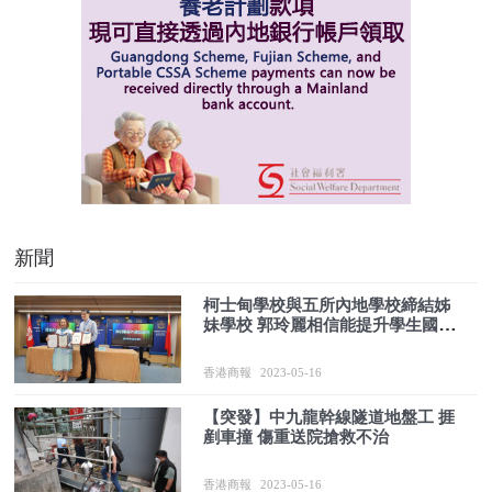
新聞
柯士甸學校與五所內地學校締結姊
妹學校 郭玲麗相信能提升學生國民
身份認同感
香港商報
2023-05-16
【突發】中九龍幹線隧道地盤工 捱
剷車撞 傷重送院搶救不治
香港商報
2023-05-16