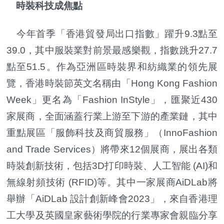
時裝科技成焦點
今年首季「香港貿發局出口指數」躍升9.3點至
39.0，其中服裝業對前景最感樂觀，指數跳升27.7
點至51.5。作為亞洲區時裝界和紡織業的領先展
覽，香港時裝節英文名稱由「Hong Kong Fashion
Week」更名為「Fashion InStyle」，匯聚近430
家展商，全面涵蓋行業上游至下游的產業鏈，其中
重點展區「服飾科技及商貿服務」（InnoFashion
and Trade Services）將帶來12個展商，展出各類
時裝創新技術，包括3D打印時裝、人工智能 (AI)和
無線射頻技術 (RFID)等。其中一家展商AiDLab將
舉辦「AiDLab 設計創新峰會2023」，來自香港理
工大學及英國皇家藝術學院的行業專家會親臨分享