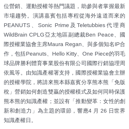
位營銷、運動授權等熱門議題，助參與者掌握最新
市場趨勢。演講嘉賓包括專程從海外遠道而來的
PEANUTS、Sonic Prime及Teletubbies代理商
WildBrain CPLG亞太地區副總裁Ben Peace、國
際授權業協會主席Maura Regan、與多個知名IP合
作，包括Peanuts、Hello Kitty、One Piece的羽毛
球品牌勝利體育事業股份有限公司國際行銷協理周
依風等。由知識產權署支持，國際授權業協會主辦
的授權學院，將請來熊本縣嘉賓分享熊本熊「免版
稅」營銷如何創造雙贏的授權模式及如何同時保護
熊本熊的知識產權；並設有「推動變革：女性的創
新和創造力」為主題的環節，響應4 月 26 日世界
知識產權日。