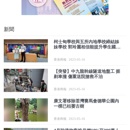
新聞
柯士甸學校與五所內地學校締結姊
妹學校 郭玲麗相信能提升學生國民
身份認同感
香港商報
2023-05-16
【突發】中九龍幹線隧道地盤工 捱
剷車撞 傷重送院搶救不治
香港商報
2023-05-16
康文署移除荃灣賽馬會德華公園內
一棵已枯萎古樹
香港商報
2023-05-16