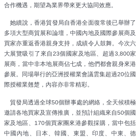
合作機遇，期望為業界帶來更大協同效應。
她續說，香港貿發局自香港全面復常後已舉辦了
多項大型商貿展和論壇，中國內地及國際參展商及
買家亦重返香港親身支持，成績令人鼓舞。今次六
大展覽吸引了來自23個國家及地區、超過3,800家
展商，當中非本地展商佔七成，他們都會親身來港
參展。同場舉行的亞洲授權業會議雲集超過20位國
際授權業翹楚，內容亦非常精彩。
貿發局透過全球50個辦事處的網絡，全天候積極
邀請各地買家及宣傳推廣，並預計組織來自50個國
家及地區、170個買家團來港參觀採購，當中包括
中國內地、日本、韓國、東盟、印度、中東、德