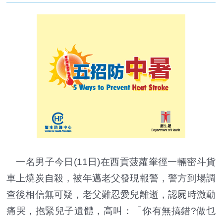
一名男子今日(11日)在西貢菠蘿輋徑一輛密斗貨
車上燒炭自殺，被年邁老父發現報警，警方到場調
查後相信無可疑，老父難忍愛兒離逝，認屍時激動
痛哭，抱緊兒子遺體，高叫：「你有無搞錯?做乜