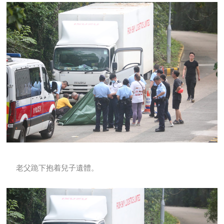
老父跪下抱着兒子遺體。