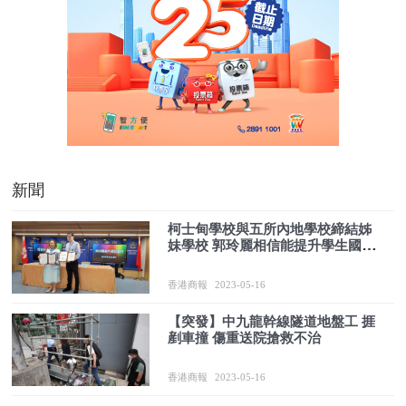
新聞
柯士甸學校與五所內地學校締結姊
妹學校 郭玲麗相信能提升學生國民
身份認同感
香港商報
2023-05-16
【突發】中九龍幹線隧道地盤工 捱
剷車撞 傷重送院搶救不治
香港商報
2023-05-16