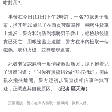
咁對我?」
事發在今日(11日)下午2時許，一名70歲男子報
案，指其年30歲兒子在西貢菠蘿輋徑一輛密斗貨車
上燒炭，警方和消防到場將男子救出，經檢驗後證
實已死亡，用帳篷蓋上遺體，警方在車內檢取一個
鐵鍋、炭和火槍，並無發現遺書。
死者老父認屍時一度情緒激動痛哭，跪下抱着兒
子遺體叫道：「叫你有無搞錯?做乜咁對我?」需由
親友攙扶離開。警方經初步調查後相信事件無可
疑，正調查其自殺原因。
（記者 區天海）
頂圖圖說：警方在車內檢取一個鐵鍋、炭和火槍。