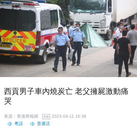
西貢男子車內燒炭亡 老父擁屍激動痛
哭
來源：香港商報網
2023-04-11 16:38
原創