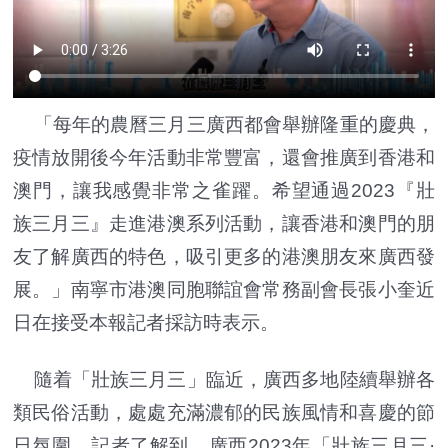
「每年的農曆三月三廣西都會舉辦隆重的慶典，
疫情放開後今年活動非常豐富，還會推廣到香港和
澳門，讓我感覺非常之雀躍。希望通過2023『壯
族三月三』走進港澳系列活動，讓香港和澳門的朋
友了解廣西的特色，吸引更多的港澳朋友來廣西發
展。」南寧市港澳同胞聯誼會常務副會長張小奎近
日在接受本報記者採訪時表示。
隨着「壯族三月三」臨近，廣西多地陸續舉辦各
類民俗活動，處處充滿濃郁的民族風情和喜慶的節
日氛圍。記者了解到，廣西2023年「壯族三月三·