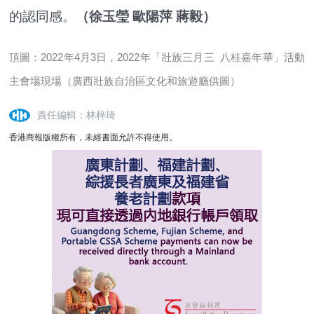
的認同感。
（徐玉瑩 歐陽萍 蔣毅）
頂圖：2022年4月3日，2022年「壯族三月三 八桂嘉年華」活動
主會場現場（廣西壯族自治區文化和旅遊廳供圖）
責任編輯：林梓琦
香港商報版權所有，未經書面允許不得使用。