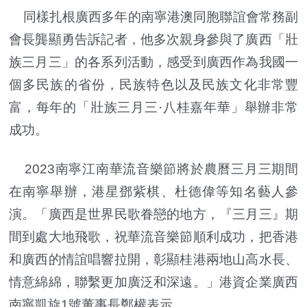
同樣扎根廣西多年的南寧港澳同胞聯誼會常務副
會長龔顯勇告訴記者，他多次親身參與了廣西「壯
族三月三」的各系列活動，感受到廣西作為我國一
個多民族的省份，民族特色以及民族文化非常豐
富，每年的「壯族三月三·八桂嘉年華」舉辦非常
成功。
2023南寧江南華流音樂節將於農曆三月三期間
在南寧舉辦，港星鄧紫棋、杜德偉等知名藝人參
演。「廣西是世界民歌眷戀的地方，『三月三』期
間到處大地飛歌，祝華流音樂節順利成功，把香港
和廣西的情誼唱響拉開，彰顯桂港兩地山高水長、
情意綿綿，聯繫更加廣泛和深遠。」港資企業廣西
南寧凱旋1號董事長鄭權表示。