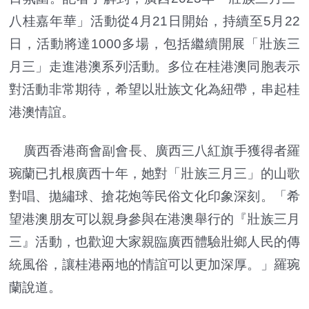
八桂嘉年華」活動從4月21日開始，持續至5月22
日，活動將達1000多場，包括繼續開展「壯族三
月三」走進港澳系列活動。多位在桂港澳同胞表示
對活動非常期待，希望以壯族文化為紐帶，串起桂
港澳情誼。
廣西香港商會副會長、廣西三八紅旗手獲得者羅
琬蘭已扎根廣西十年，她對「壯族三月三」的山歌
對唱、拋繡球、搶花炮等民俗文化印象深刻。「希
望港澳朋友可以親身參與在港澳舉行的『壯族三月
三』活動，也歡迎大家親臨廣西體驗壯鄉人民的傳
統風俗，讓桂港兩地的情誼可以更加深厚。」羅琬
蘭說道。