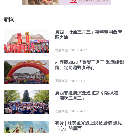
新聞
廣西「壯族三月三」嘉年華開啟灣
區之旅
香港商報
2023-04-17
桂容縣2023「歡樂三月三·和諧僑鄉
跑」定向越野賽舉行
香港商報
2023-04-17
廣西非遺展演走進北京 引客入桂
「潮玩三月三」
香港商報
2023-04-17
有片 | 壯美風光遇上民族風情 遇見
「心」的廣西