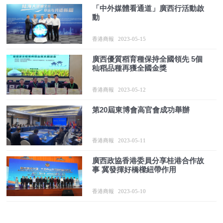
「中外媒體看通道」廣西行活動啟
動
香港商報
2023-05-15
廣西優質稻育種保持全國領先 5個
秈稻品種再獲全國金獎
香港商報
2023-05-12
第20屆東博會高官會成功舉辦
香港商報
2023-05-11
廣西政協香港委員分享桂港合作故
事 冀發揮好橋樑紐帶作用
香港商報
2023-05-10