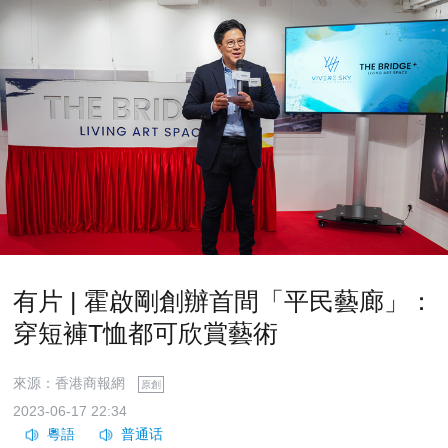
有片 | 霍啟剛創辦首間「平民藝廊」：
穿短褲T恤都可欣賞藝術
來源：香港商報網
原創
2023-06-17 22:34