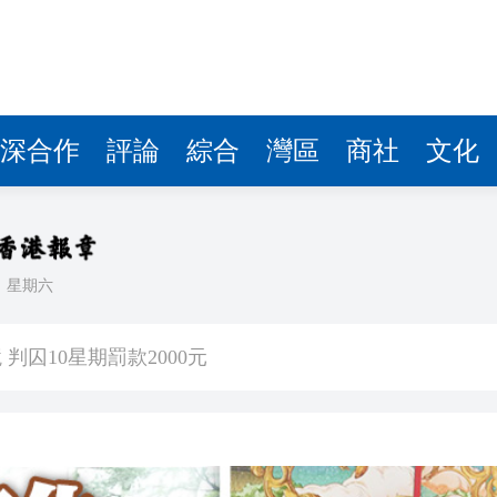
深合作
評論
綜合
灣區
商社
文化
日
星期六
0公斤懷疑大麻花 拘兩內地漢
判囚10星期罰款2000元
天地啟幕 開啟設計生活新篇章
能性有多大？
青年魯班選舉2026頒獎典禮今舉行 甯漢豪稱政府和建造業議會做好培訓工作