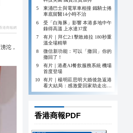
東涌巴士與電單車相撞 鐵騎士捲
車底留醫14小時不治
受「白海豚」影響 本港多地中午
香港商報網
錄得高溫 上水達37度
有片｜拜仁2:1擊敗維拉 180秒重
溫全場精華
雨滂沱，
微信新功能：可以「撤回」你的
撤回了！
有片｜港產AI餐飲服務系統 機場
首度登場
有片｜楊明莊思明大婚後急返港
看大結局：感激愛回家助走出低
谷 不捨大家庭
香港商報PDF