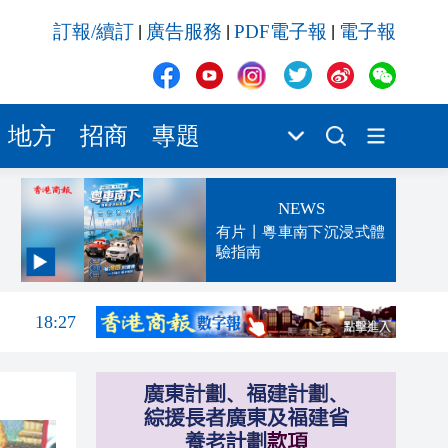
訂報/續訂
廣告服務
PDF電子報
電子報
|
|
|
地方
招商
專題
NEWS
有片丨粵車南下沉浸式體
驗指南
18:31
18:27
17:56
17:24
17:17