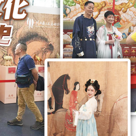
則 第三屆滬深港國際法律服務大會暨第二屆「和・界」
 建言獻策推動體育產業化
次遞表港股！營收暴漲1786倍背後：資不抵債，9.9億