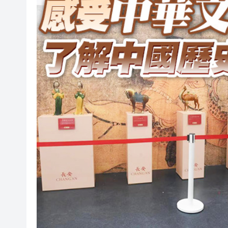
以滬深港澳為橋 連結全球新規
商事調解大賽圓滿舉辦
逾百體育界精英齊聚青途研討會
【財通AH】勤浩醫藥「回血」再
賭壓頂