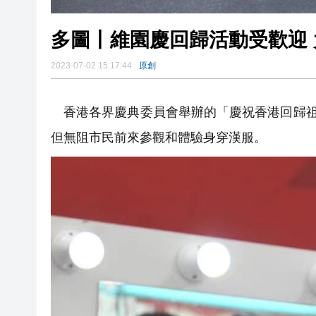
2023-07-02 15:17:44
原創
香港各界慶典委員會舉辦的「慶祝香港回歸祖
但無阻市民前來參觀和體驗身穿漢服。