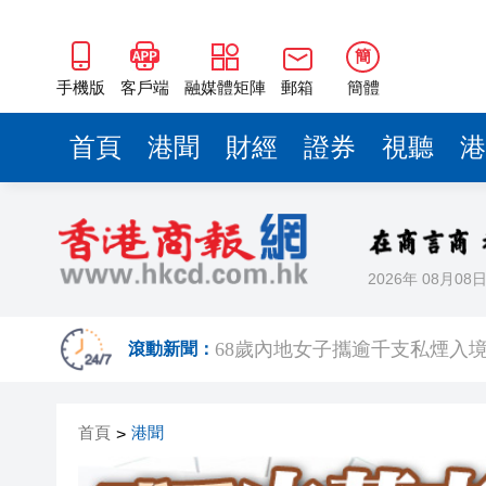
簡
手機版
客戶端
融媒體矩陣
郵箱
簡體
首頁
港聞
財經
證券
視聽
港
2026年 08月08
機場一日偵破兩宗販毒案 檢近1
68歲內地女子攜逾千支私煙入境 
滾動新聞：
Fabrique華南首店深圳萬像
首頁
港聞
>
【經濟瞭望】全球通脹回升可