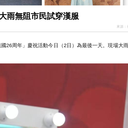
多圖丨維園慶回歸活動受歡迎 大雨無阻市民試穿漢服
來源：
國26周年」慶祝活動今日（2日）為最後一天。現場大