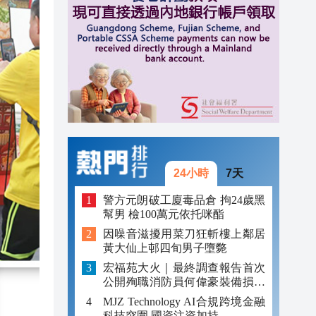
跨境
16:59
16:54
元對
16:41
24小時
7天
警方元朗破工廈毒品倉 拘24歲黑
幫男 檢100萬元依托咪酯
因噪音滋擾用菜刀狂斬樓上鄰居
黃大仙上邨四旬男子墮斃
宏福苑大火｜最終調查報告首次
公開殉職消防員何偉豪裝備損毀
照片
MJZ Technology AI合規跨境金融
科技突圍 國資注資加持