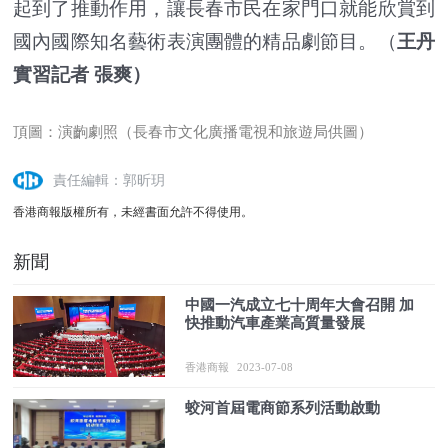
起到了推動作用，讓長春市民在家門口就能欣賞到
國內國際知名藝術表演團體的精品劇節目。（
王丹
實習記者 張爽）
頂圖：演齣劇照（長春市文化廣播電視和旅遊局供圖）
責任編輯：郭昕玥
香港商報版權所有，未經書面允許不得使用。
新聞
中國一汽成立七十周年大會召開 加
快推動汽車產業高質量發展
香港商報
2023-07-08
蛟河首屆電商節系列活動啟動