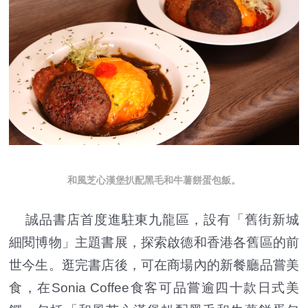
和風芝心漢堡扒配黑毛和牛薯餅蛋包飯。
誠品書店首度進駐東九龍區，設有「舊街新城
細閱博物」主題書展，探索啟德和香港各舊區的前
世今生。逛完書店後，可在商場內的新餐廳品嘗美
食，在Sonia Coffee食客可品嘗逾四十款日式美