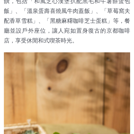
饌，包括「和風芝心漢堡扒配黑毛和牛薯餅蛋包
飯」、「溫泉蛋壽喜燒風牛肉蓋飯」、「草莓窩夫
配香草雪糕」、「黑糖麻糬咖啡芝士蛋糕」等，餐
廳並設戶外座位，讓人宛如置身復古的京都咖啡
店，享受休閒和式喫茶時光。