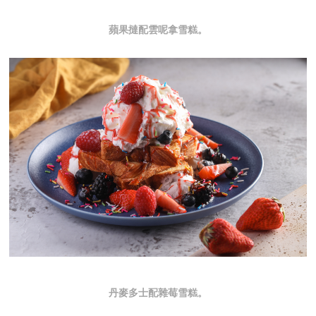
蘋果撻配雲呢拿雪糕。
丹麥多士配雜莓雪糕。