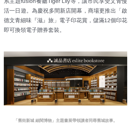
系主題fusion餐廳Tiger Lily等，讓市民享受文青慢
活一日遊。為慶祝多間新店開幕，商場更推出「啟
德文青細味『滋』旅」電子印花賞，儲滿12個印花
即可換領電子贈券套裝。
「舊街新城 細閱博物」主題書展帶領讀者同尋舊城故事。