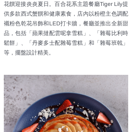
花饌迎接炎炎夏日。百合花系主題餐廳Tiger Lily提
供多款西式蟹饌和健康素食，店內以粉橙主色調配
襯粉色乾花吊飾和LED打卡牆，餐廳並推出全新甜
品，包括「蘋果撻配雲呢拿雪糕」、「雜莓比利時
鬆餅」、「丹麥多士配雜莓雪糕」和「雜莓班戟」
等，擺盤設計精美。