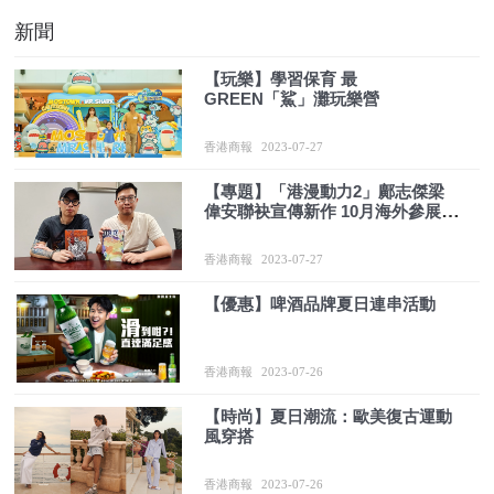
新聞
【玩樂】學習保育 最
GREEN「鯊」灘玩樂營
香港商報
2023-07-27
【專題】「港漫動力2」鄺志傑梁
偉安聯袂宣傳新作 10月海外參展說
好港漫故事
香港商報
2023-07-27
【優惠】啤酒品牌夏日連串活動
香港商報
2023-07-26
【時尚】夏日潮流：歐美復古運動
風穿搭
香港商報
2023-07-26