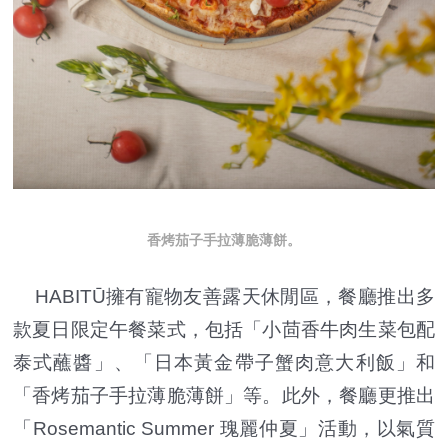
香烤茄子手拉薄脆薄餅。
HABITŪ擁有寵物友善露天休閒區，餐廳推出多
款夏日限定午餐菜式，包括「小茴香牛肉生菜包配
泰式蘸醬」、「日本黃金帶子蟹肉意大利飯」和
「香烤茄子手拉薄脆薄餅」等。此外，餐廳更推出
「Rosemantic Summer 瑰麗仲夏」活動，以氣質