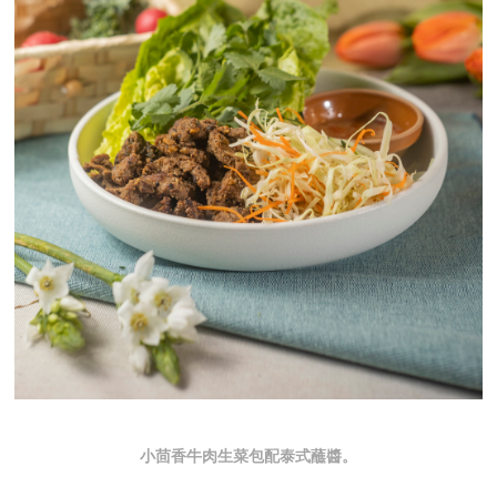
小茴香牛肉生菜包配泰式蘸醬。