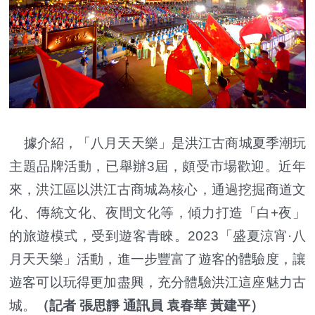
據介紹，「八月天天樂」是洪江古商城夏季潮玩
主題品牌活動，已舉辦3屆，頗受市場歡迎。近年
來，洪江區以洪江古商城為核心，通過挖掘商道文
化、傳統文化、夜間文化等，傾力打造「白+夜」
的旅遊模式，受到遊客青睞。2023「盛夏涼宵·八
月天天樂」活動，進一步豐富了遊客的體驗度，讓
遊客可以玩得更加盡興，充分體驗洪江這座魅力古
城。
（記者 張思靜 通訊員 袁春華 黃建平）