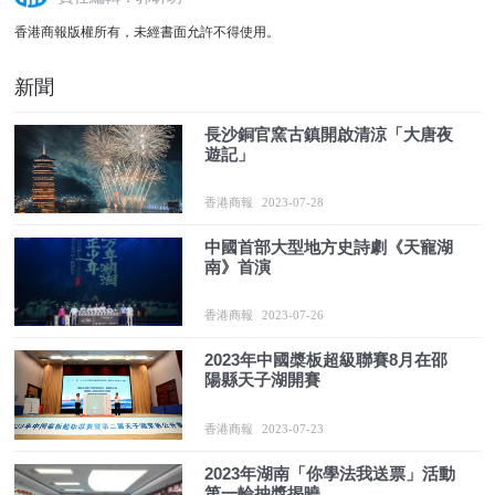
香港商報版權所有，未經書面允許不得使用。
新聞
長沙銅官窯古鎮開啟清涼「大唐夜
遊記」
香港商報
2023-07-28
中國首部大型地方史詩劇《天寵湖
南》首演
香港商報
2023-07-26
2023年中國槳板超級聯賽8月在邵
陽縣天子湖開賽
香港商報
2023-07-23
2023年湖南「你學法我送票」活動
第一輪抽獎揭曉