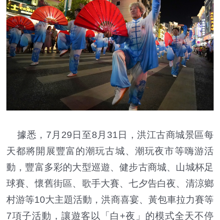
據悉，7月29日至8月31日，洪江古商城景區每
天都將開展豐富的潮玩古城、潮玩夜市等嗨游活
動，豐富多彩的大型巡遊、健步古商城、山城杯足
球賽、懷舊街區、歌手大賽、七夕告白夜、清涼鄉
村游等10大主題活動，洪商喜宴、黃包車拉力賽等
7項子活動，讓遊客以「白+夜」的模式全天不停