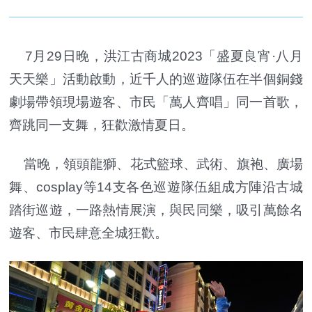
7月29日晚，洪江古商城2023「盛夏良宵·八月
天天樂」活動啟動，近千人的巡遊隊伍在半個銅錢
劇場帶領現場遊客、市民「萬人齊唱」同一首歌，
齊跳同一支舞，狂歡激情夏日。
當晚，領頭龍獅、花式籃球、武術、旗袍、廣場
舞、cosplay等14支各色巡遊隊伍組成方陣沿古城
踏街巡遊，一路熱情展演，與民同樂，吸引萬餘名
遊客、市民肆意全城狂歡。