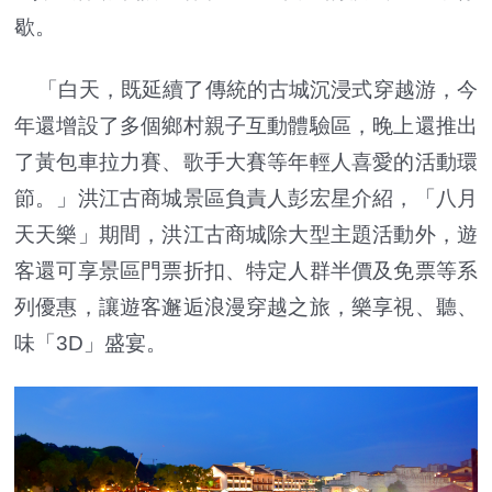
歇。
「白天，既延續了傳統的古城沉浸式穿越游，今
年還增設了多個鄉村親子互動體驗區，晚上還推出
了黃包車拉力賽、歌手大賽等年輕人喜愛的活動環
節。」洪江古商城景區負責人彭宏星介紹，「八月
天天樂」期間，洪江古商城除大型主題活動外，遊
客還可享景區門票折扣、特定人群半價及免票等系
列優惠，讓遊客邂逅浪漫穿越之旅，樂享視、聽、
味「3D」盛宴。