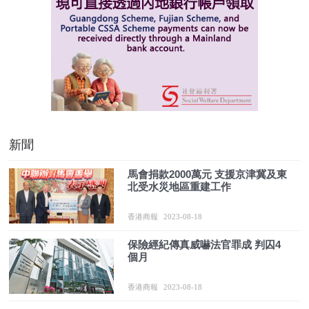
新聞
馬會捐款2000萬元 支援京津冀及東
北受水災地區重建工作
香港商報
2023-08-18
保險經紀傳真威嚇法官罪成 判囚4
個月
香港商報
2023-08-18