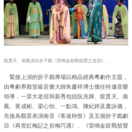
龍貫天、南鳳演出折子戲《雷鳴金鼓戰笳聲之送別》。
緊接上演的折子戲專場以精品經典粵劇作主題，
由粵劇界殿堂級音樂大師朱慶祥博士擔任特邀音樂
領導，一眾大老倌與新秀包括阮兆輝、龍貫天、南
鳳、黃成彬、梁心怡、一點鴻、陳紀婷及蕭詠儀，
先後為觀眾表演南音《客途秋恨》及五個折子戲劇
目《再世紅梅記之折梅巧遇》、《雷鳴金鼓戰笳聲