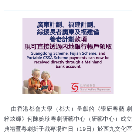
由香港都會大學（都大）呈獻的《學研粵藝 劇
粹炫輝》何陳婉珍粵劇研藝中心（研藝中心）成立
典禮暨粵劇折子戲專場昨日（19日）於西九文化區