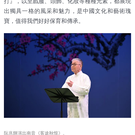
打』，以至戲服、頭飾、化妝等種種元素，都展現
出獨具一格的風采和魅力，是中國文化和藝術瑰
寶，值得我們好好保育和傳承。
阮兆輝演出南音《客途秋恨》。