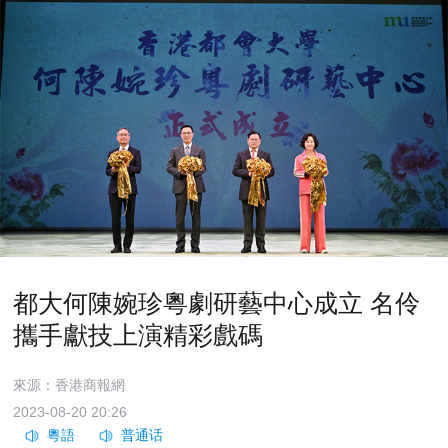
都大何陳婉珍粵劇研藝中心成立 名伶
攜手獻技上演精彩戲碼
來源：香港商報網
2023-08-20 20:26