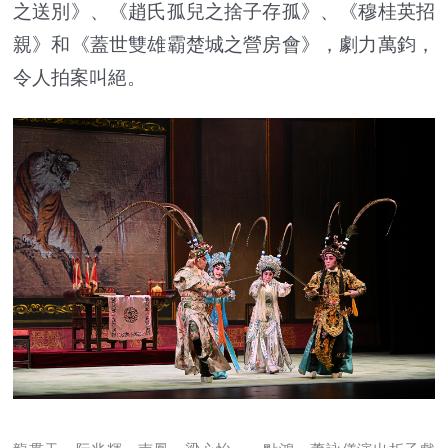
之送別》、《趙氏孤兒之捨子存孤》、《穆桂英招
親》和《蓋世雙雄霸楚城之營房會》，劇力萬鈞，
令人拍案叫絕。