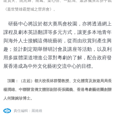
龍貫天、阮兆輝、南鳳、梁心怡、一點鴻、蕭詠儀演出折子戲
《蓋世雙雄霸楚城之營房會》。
研藝中心將設於都大賽馬會校園，亦將透過網上
課程及劇本英語翻譯等多元方式，讓更多本地青年
與海外人士接觸這傳統藝術，從而由欣賞到產生興
趣；並計劃定期舉辦研討會及講座等活動，以及利
用多媒體渠道增進公眾對粵劇的了解，配合政府發
展香港成為中外文化藝術交流中心的目標。
頂圖：（左起）都大校長林群聲教授、文化體育及旅遊局局長
楊潤雄、中聯辦宣傳文體部副部長張國義、香港粵劇藝術團創辦
人何陳婉珍博士。
責任編輯：羅維維