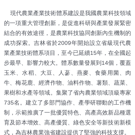
現代農業產業技術體系建設是我國農業科技領域
的一項重大管理創新，是促進科研與產業發展緊密
結合的有效途徑，是農業科技協同創新內生機制的
成功探索。吉林省於2009年開始設立省級現代農
業產業技術體系項目，至今已延續15年，在全國起
步最早、影響力較大。體系數量發展到14個，覆蓋
玉米、水稻、大豆、人蔘、燕麥、食藥用菌、肉
牛、梅花鹿、經濟作物、油料作物、薯類、蔬菜、
果樹和水產等領域。集聚了省內農業領域頂級專家
735名。建立了多部門協作、產學研聯動的工作機
制，示範推廣了一批優質特色、高產高效新品種選
育及節本增效、高產優質、綠色安全等新技術新模
式，為吉林農業強省建設提供了堅強的科技支撐。