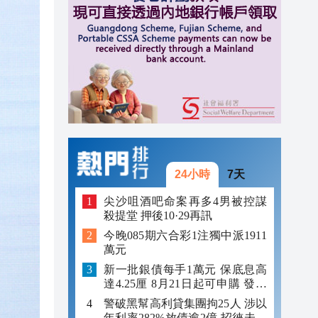
10:11
10:10
10:06
24小時
7天
尖沙咀酒吧命案再多4男被控謀
殺提堂 押後10·29再訊
今晚085期六合彩1注獨中派1911
萬元
新一批銀債每手1萬元 保底息高
達4.25厘 8月21日起可申購 發行
金額最多550億
警破黑幫高利貸集團拘25人 涉以
年利率282%放債逾2億 招徠未成