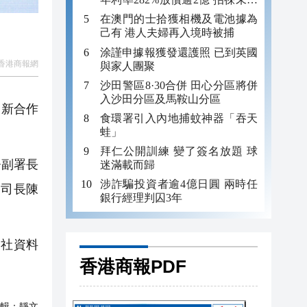
年追數
在澳門的士拾獲相機及電池據為
己有 港人夫婦再入境時被捕
涂謹申據報獲發還護照 已到英國
香港商報網
與家人團聚
沙田警區8·30合併 田心分區將併
入沙田分區及馬鞍山分區
創新合作
食環署引入內地捕蚊神器「吞天
蛙」
拜仁公開訓練 變了簽名放題 球
署副署長
迷滿載而歸
涉詐騙投資者逾4億日圓 兩時任
司司長陳
銀行經理判囚3年
通社資料
香港商報PDF
輯：
靜文