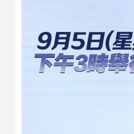
利雅得航空與中國航信簽署合
光伏硅料八巨頭簽署倡議：不
紫金礦業：旗下相關銅礦不屬於