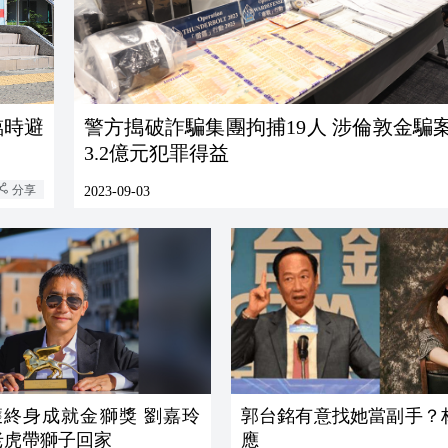
臨時避
警方搗破詐騙集團拘捕19人 涉倫敦金騙
3.2億元犯罪得益
分享
2023-09-03
獲終身成就金獅獎 劉嘉玲
郭台銘有意找她當副手？
老虎帶獅子回家
應