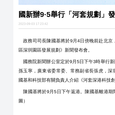
國新辦9·5舉行「河套規劃」
2023-09-03 17:23:42
政務司司長陳國基將於9月4日傍晚前赴北京
區深圳園區發展規劃》新聞發布會。
國務院新聞辦公室定於9月5日下午3時舉行
孫玉寧，廣東省委常委、常務副省長張虎，深
國基和科技部有關負責人介紹《河套深港科技
陳國基將於9月5日下午返港。
陳國基
離港期
圖）