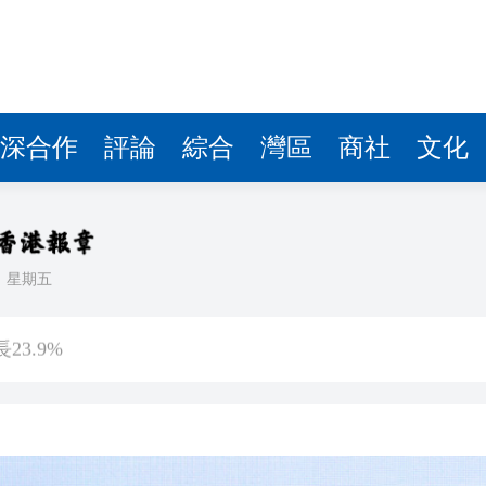
深合作
評論
綜合
灣區
商社
文化
日
星期五
3.9%
球 威力相當於數噸TNT炸藥爆炸
長赫格塞思
劃遷至新大樓
彈，可攜帶核彈頭