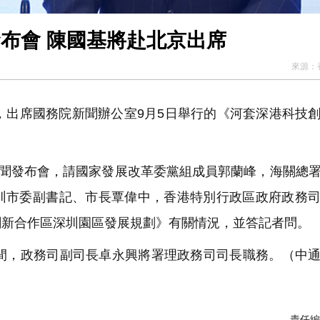
發布會 陳國基將赴北京出席
來源：
，出席國務院新聞辦公室9月5日舉行的《河套深港科技
新聞發布會，請國家發展改革委黨組成員郭蘭峰，海關總
圳市委副書記、市長覃偉中，香港特別行政區政府政務
創新合作區深圳園區發展規劃》有關情況，並答記者問。
間，政務司副司長卓永興將署理政務司司長職務。（中
責任編