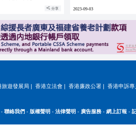
分享
2023-09-03
港旅遊發展局
|
香港立法會
|
香港廉政公署
|
香港申訴專
-
聯絡我們
-
版權聲明
-
法律聲明
-
廣告服務
-
網上訂報
-