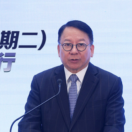
作協議加強互聯互通
得低於成本價銷售
剛果（金）禁止出口的產品 股價漲近2%