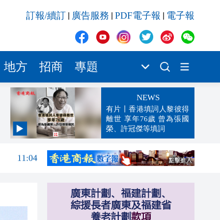
訂報/續訂
廣告服務
PDF電子報
電子報
|
|
|
地方
招商
專題
NEWS
有片丨香港填詞人黎彼得
離世 享年76歲 曾為張國
榮、許冠傑等填詞
11:04
10:50
10:20
10:17
10:13