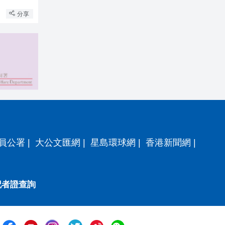
分享
員公署
|
大公文匯網
|
星島環球網
|
香港新聞網
|
記者證查詢