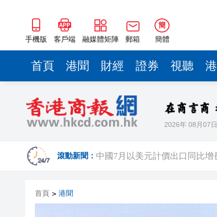
簡
手機版
客戶端
融媒體矩陣
郵箱
簡體
首頁
港聞
財經
證券
視聽
港
2026年 08月07
中國7月以美元計價出口同比增長2
有片丨SpaceX火箭殘骸撞上月
滾動新聞：
美國總統特朗普稱繼續支持防
首頁
港聞
>
滙豐據報出售東京總部大樓 計
印度宣布成功試射中程彈道導