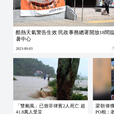
酷熱天氣警告生效 民政事務總署開放18間
暑中心
2023-09-03
「雙颱風」已致菲律賓2人死亡 超
梁朝偉
41.8萬人受災
PO相：