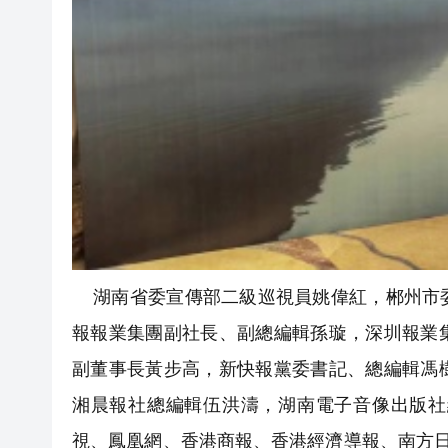
湖南省委宣傳部二級巡視員姚偉紅，郴州市委
報報業集團副社長、副總編輯孫璇，深圳報業
副董事長黃步高，新快報黨委書記、總編輯馮
湘晨報社總編輯伍洪濤，湖南電子音像出版社
視、鳳凰網、香港商報、香港經濟導報、南方