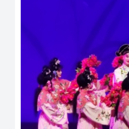
社署籲市民提防偽冒社署通訊
李家超：鼓勵保險業開發跨境產
車路士主帥星