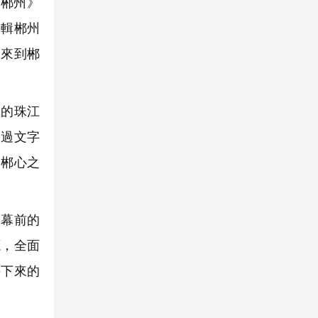
此郴州》
編輯郴州
人來到郴
的珠江
通過文字
「郴心之
幕前的
源，全面
接下來的