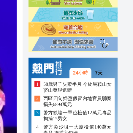
23:38
23:29
23:21
24小時
7天
58歲男子失蹤半月 今於馬鞍山女
婆山發現遺體
西區四旬婦墮假冒內地官員騙案
損失6894萬元
警方觀塘一單位檢值12萬元毒品
拘捕15男女
警方尖沙咀一大廈檢值140萬元
毒品 拘捕六旬婦