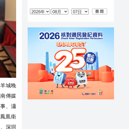
羊城晚
中南傳媒
董事、瀟
鳳凰衛
報、深圳