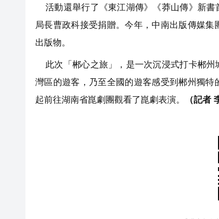
活動還舉行了《東江湖傳》《莽山傳》新書首
局長曹政科接受捐贈。今年，中南出版傳媒集
出版物。
此次「郴心之旅」，是一次沉浸式打卡郴州城
灣區的遊客，乃至全國的遊客感受到郴州獨特
起前往湖南省崑劇團觀看了崑劇表演。
（記者 