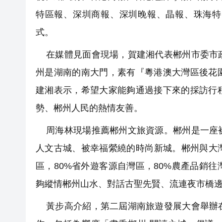
特區報、深圳商報、深圳晚報、晶報、珠海特
式。
在媒體見面會現場，賀建湘代表郴州市委市政
州是湖南的南大門，素有『粵港澳大灣區後花
建湘表示，希望大家能夠通過接下來的採訪行
勢、郴州人民的熱情友善。
周海林現場推薦郴州文旅資源。郴州是一座被
人文古城、被幸福縈繞的時尚新城。郴州與大
區，80%省外遊客源自灣區，80%農產品銷
夠縱情郴州山水、對話古聖先賢、流連夜市橋
黃步高介紹，第二屆湖南旅遊發展大會舉辦在