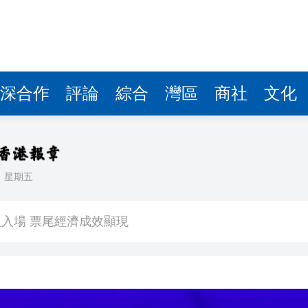
深合作
評論
綜合
灣區
商社
文化
日
星期五
看大結局：感激愛回家助走出低谷 不捨大家庭
人入場 票尾經濟成效顯現
圓廠
銀髮男團「大四喜」：十年深厚情誼 有歡亦有淚 緬懷