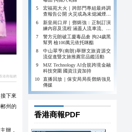
宏福苑大火｜跨部門專組最終調
查報告公開 火災或為未熄滅煙頭
引發
新皇崗口岸｜鄧炳強：正制訂演
練內容及流程 涵蓋人流車流、緊
急應變等
警方元朗破工廈毒品倉 拘24歲黑
幫男 檢100萬元依托咪酯
中山翠亨(南朗)舉辦文旅資源交
流促進暨文旅推薦官品鑑活動
MJZ Technology AI合規跨境金融
科技突圍 國資注資加持
香港商報網
直播回放｜保安局局長鄧炳強見
傳媒
在接下來
焦郴州的
香港商報PDF
主辦，