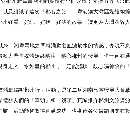
，對郴州新華書店的網點進行全面改造；支持出版《只
；以及組織了這次「郴心之旅——粵港澳大灣區媒體總
郴州好看、好玩、好吃、好聽的故事，讓更多大灣區客
來，湘粵兩地之間就涌動着血濃於水的情感，奔流不息
港澳大灣區媒體始終關注、關心郴州的發展，也一直在
親身走入山水如畫的郴州，一定能體驗一段心曠神怡的
體總編輯郴州行」活動，是第二屆湖南旅遊發展大會啟
媒體朋友們的「筆頭」和「鏡頭」真誠推介郴州文旅資
之旅」活動能夠取得圓滿成功，也期待各位媒體朋友在