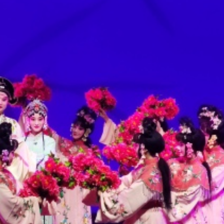
程式賬戶
品 便利灣區居民
將粉嶺揮桿 為香港行畫圓滿句號