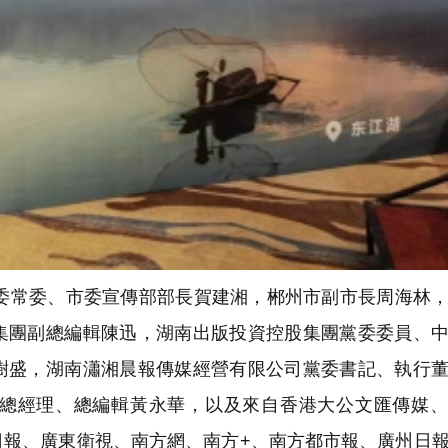
常委、市委宣傳部部長賀建湘，郴州市副市長周海林，
集團副總編輯陳迅，湖南出版投資控股集團黨委委員、
樹盛，湖南瀟湘晨報傳媒經營有限公司黨委書記、執行
總經理、總編輯黃永華，以及來自香港大公文匯傳媒、
日報、廣東衛視、南方網、南方+、南方都市報、廣州日