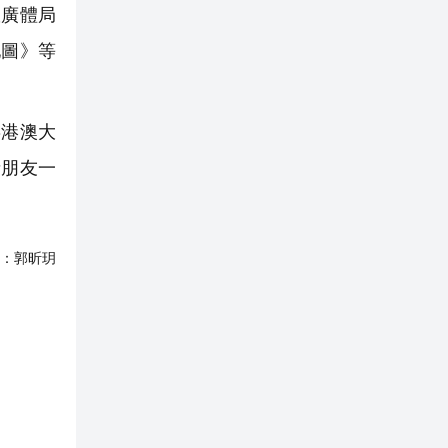
廣體局
地圖》等
港澳大
者朋友一
：
郭昕玥