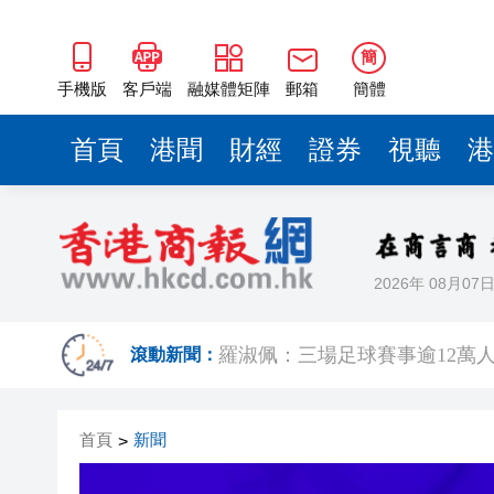
簡
手機版
客戶端
融媒體矩陣
郵箱
簡體
首頁
港聞
財經
證券
視聽
港
2026年 08月07
有片｜楊明莊思明大婚後急返港
羅淑佩：三場足球賽事逾12萬
滾動新聞：
SK海力士斥逾3000億建兩座晶
首頁
新聞
>
有片丨【《愛回家》迎大結局】
叔」黎彼得
入境處反非法勞工行動拘12人