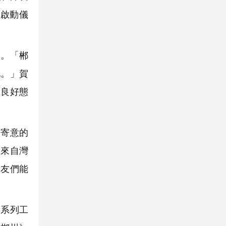
啟動儀
。「郴
地。」賀
的良好態
寄意的
資來自灣
朋友們能
系列工