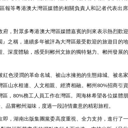
區報等粵港澳大灣區媒體的相關負責人和記者代表出席
府，對眾多粵港澳大灣區媒體嘉賓的到來表示熱烈歡迎
園』之稱，連續多年被評為大灣區最受歡迎的旅遊目的
程、深度體驗，感受到郴州文旅的獨特魅力、郴州發展
紅色浸潤的革命名城、被山水擁抱的生態綠城、被名家
灣區山水相連、人文相親、經濟相融。郴州80%招商引
往灣區，80%務工人員工作在灣區。周海林希望各位媒體
邊、品嘗郴州滋味，度過一段詩情畫意的精彩旅程。
即，湖南出版集團黨委高度重視、全力支持，進行了一