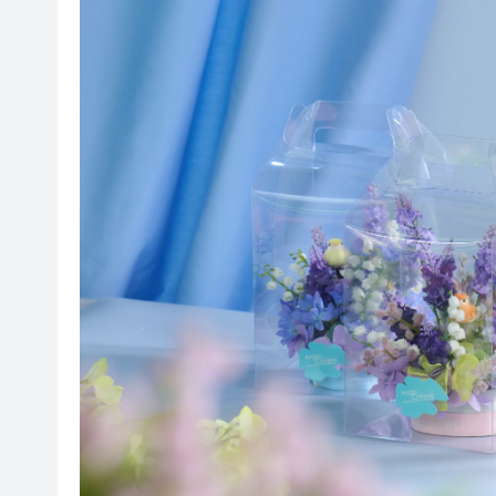
有片丨孕婦羊水破裂即將臨盆 
東涌巴士撞電單車 巴士司機涉
有片丨清淡不等於吃素！ 清淡