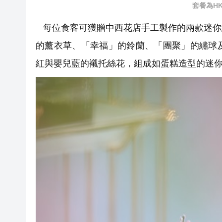
套餐為H
每位食客可獲贈中西花店手工製作的兩款迷你
的薰衣草、「幸福」的鈴蘭、「團聚」的繡球
紅與嬰兒藍的襯托絲花，組成如蛋糕造型的迷你