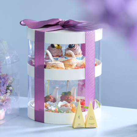
正遇晚高峰 情況危急 鐵騎交警一路開道護送
危駕被捕
飲食正在毀掉很多老人的晚年健康