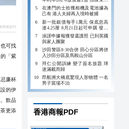
年追數
在澳門的士拾獲相機及電池據為
己有 港人夫婦再入境時被捕
新一批銀債每手1萬元 保底息高
港商報副刊
達4.25厘 8月21日起可申購 發行
金額最多550億
涂謹申據報獲發還護照 已到英國
與家人團聚
中也可找
沙田警區8·30合併 田心分區將併
入沙田分區及馬鞍山分區
題的「紫
拜仁公開訓練 變了簽名放題 球
迷滿載而歸
昂船洲大橋底驚現人形物體 一名
莓忌廉杯
男子當場不治
而設的伊
用。飲品
午茶更添
香港商報PDF