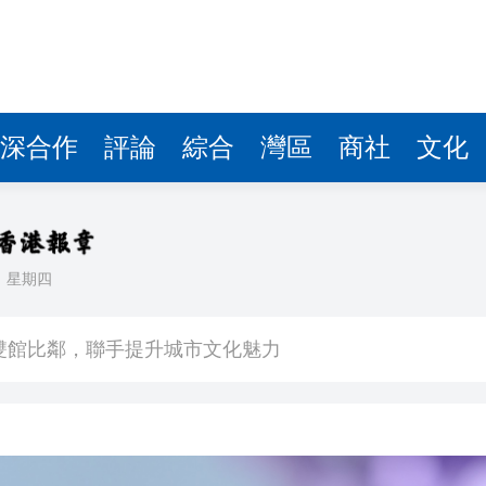
深合作
評論
綜合
灣區
商社
文化
日
星期四
場不變
奇蹟 科技美術雙館比鄰，聯手提升城市文化魅力
件 食環署勒令關閉報警處理
嚴懲發表叛國言論的「爆料者」
點