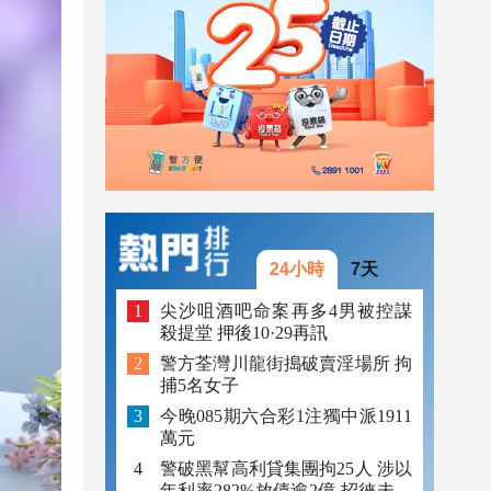
23:12
23:12
23:00
24小時
7天
尖沙咀酒吧命案再多4男被控謀
殺提堂 押後10·29再訊
警方荃灣川龍街搗破賣淫場所 拘
捕5名女子
今晚085期六合彩1注獨中派1911
萬元
警破黑幫高利貸集團拘25人 涉以
年利率282%放債逾2億 招徠未成