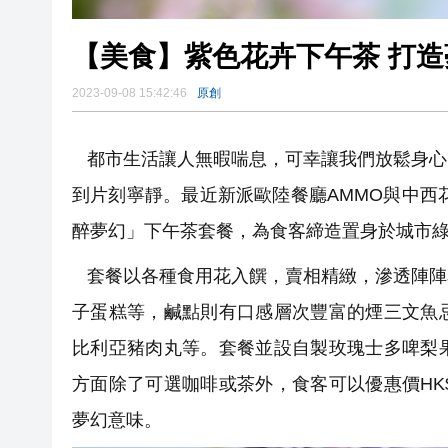
【美食】紫色花卉下午茶 打
2023-09-08 15:42:46
原創
都市生活讓人無暇喘息，可幸讓我們放鬆身心
到片刻寧靜。最近新派歐陸餐廳AMMO與中西
醉夢幻」下午茶套餐，為食客締造置身於城市
套餐以各種食用花入饌，賣相精緻，滲透陣陣
子蛋糕等，鹹點則有口感層次豐富的煙三文魚
比利亞豬肉丸等。套餐並設自製玫瑰士多啤梨
方面除了可選咖啡或茶外，食客可以優惠價HK
夢幻意味。