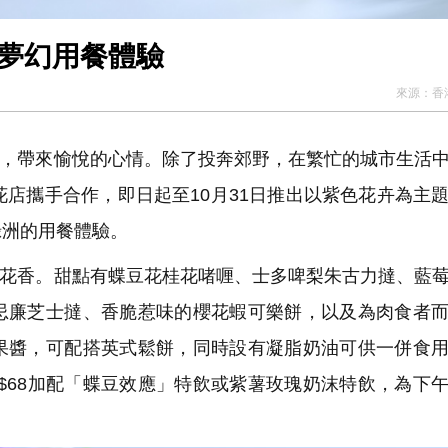
造夢幻用餐體驗
來源：
香
，帶來愉悅的心情。除了投奔郊野，在繁忙的城市生活
花店攜手合作，即日起至10月31日推出以紫色花卉為主
綠洲的用餐體驗。
花香。甜點有蝶豆花桂花啫喱、士多啤梨朱古力撻、藍
忌廉芝士撻、香脆惹味的櫻花蝦可樂餅，以及為肉食者
果醬，可配搭英式鬆餅，同時設有凝脂奶油可供一併食
$68加配「蝶豆效應」特飲或紫薯玫瑰奶沫特飲，為下