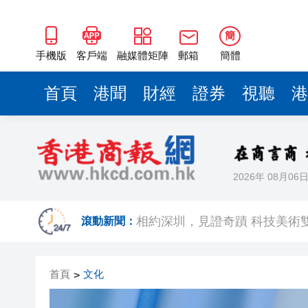
簡
手機版
客戶端
融媒體矩陣
郵箱
簡體
首頁
港聞
財經
證券
視聽
港
2026年 08月06
歐足聯：抵制國際足聯賽事立
相約深圳，見證
滾動新聞：
跑馬地私人泳池救生員涉用假證
首頁
文化
>
特朗普否認美國彈藥短缺 稱將
美股觀望非農數據 道指跌逾百