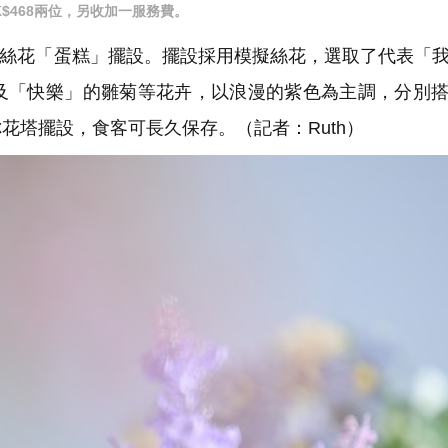
K$468兩位，另收加一服務費。
絲花「蛋糕」擺設。擺設採用模擬絲花，選取了代表「
及「快樂」的雛菊等花卉，以浪漫的紫色為主調，分別
花塔擺設，食客可長久保存。（記者：Ruth）