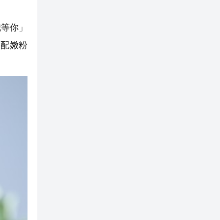
我等你」
搭配嫩粉