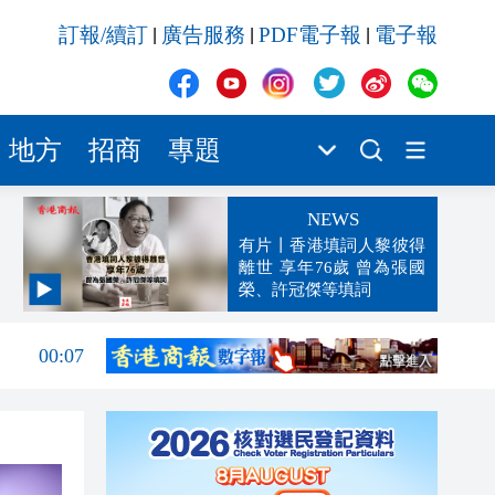
訂報/續訂
廣告服務
PDF電子報
電子報
|
|
|
地方
招商
專題
NEWS
有片丨香港填詞人黎彼得
離世 享年76歲 曾為張國
榮、許冠傑等填詞
00:19
00:07
23:38
23:35
23:17