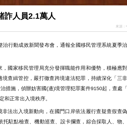
詐人員2.1萬人
來源：
整治行動成效新聞發布會，通報全國移民管理系統夏季
，國家移民管理局充分發揮職能作用和優勢，積極應對
邊境查緝管控，嚴打徹查跨境違法犯罪，持續深化「三
措施，偵辦妨害國(邊)境管理犯罪案件9150起，查處
穩定和正常出入境秩序。
非法出入境新動向，在國門口岸依法履行查疑查假查偽
境依托駐點檢查、機動巡查、設卡攔查，綜合採取人、物