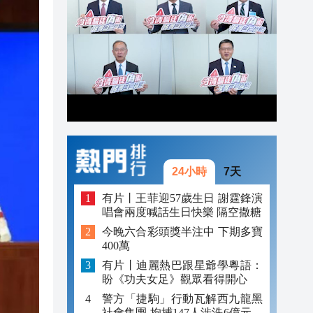
17:18
16:53
16:45
24小時
7天
有片丨王菲迎57歲生日 謝霆鋒演
唱會兩度喊話生日快樂 隔空撒糖
今晚六合彩頭獎半注中 下期多寶
400萬
有片丨迪麗熱巴跟星爺學粵語：
盼《功夫女足》觀眾看得開心
警方「捷駒」行動瓦解西九龍黑
社會集團 拘捕147人涉洗6億元黑