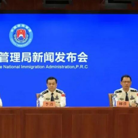
家超：首份五年規劃 三季度揭盅
5男女涉款210萬元
重新開放