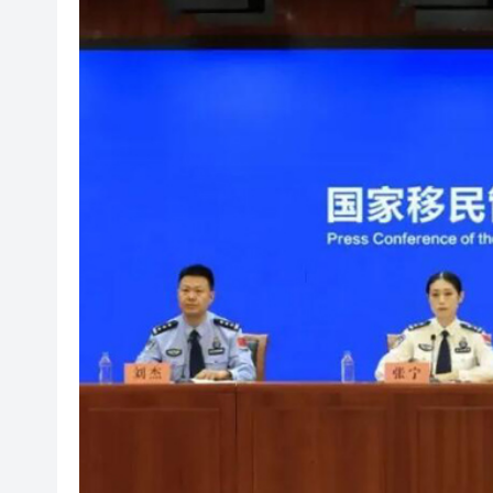
有片丨90場諮詢會廣納民意 李
警方破獲新界北村屋爆竊集團 拘
伊朗外長強調霍爾木茲海峽未