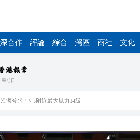
深合作
評論
綜合
灣區
商社
文化
日
星期日
住3至5年留港意願飆升至92%
沿海登陸 中心附近最大風力14級
估 首程控股投資吸引力持續提升
文旅升級之道——從文化根基到全球大市場 香港為何是
遊客旅遊體驗 將完善產品和服務