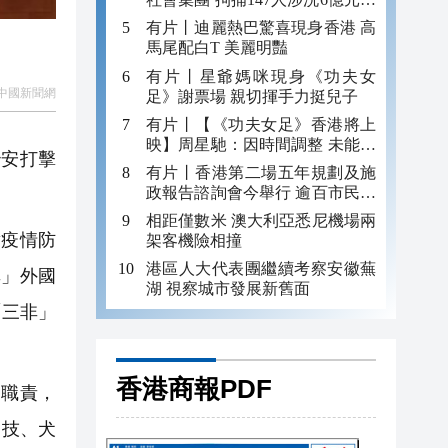
錢
有片丨迪麗熱巴驚喜現身香港 高
馬尾配白T 美麗明豔
有片丨星爺媽咪現身《功夫女
中國新聞網
足》謝票場 親切揮手力挺兒子
有片丨【《功夫女足》香港將上
映】周星馳：因時間調整 未能製
治安打擊
作粵語版 對此深表遺憾
有片丨香港第二場五年規劃及施
政報告諮詢會今舉行 逾百市民出
席
相距僅數米 澳大利亞悉尼機場兩
疫情防
架客機險相撞
港區人大代表團繼續考察安徽蕪
非」外國
湖 視察城市發展新舊面
「三非」
香港商報PDF
職責，
、技、犬