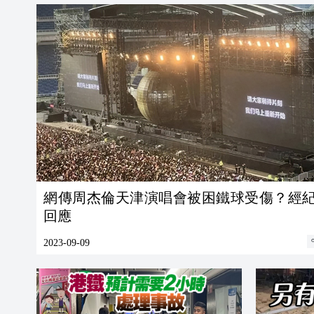
網傳周杰倫天津演唱會被困鐵球受傷？經
回應
2023-09-09