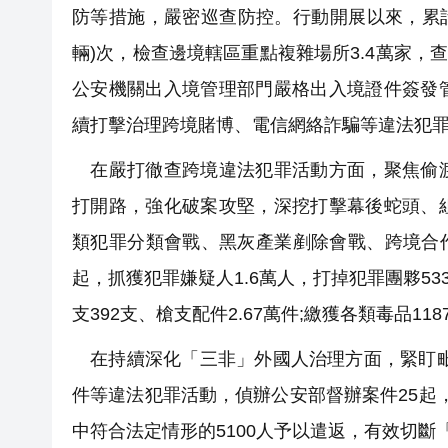
防等措施，嚴密巡查防控。行動開展以來，累計查驗
輛)次，檢查邊境轄區重點複雜場所3.4萬家，查
公安機關出入境管理部門嚴格出入境證件簽發
續打擊治理跨境賭博、電信網絡詐騙等違法犯
在嚴打徹查跨境違法犯罪活動方面，聚焦偷渡
打開路，強化破案攻堅，深挖打擊幕後蛇頭、
類犯罪分類會戰、黑灰產業剷除會戰、跨境合作
起，抓獲犯罪嫌疑人1.6萬人，打掉犯罪團夥53
支392支、槍支配件2.67萬件;繳獲各類毒品118
在持續深化「三非」外國人治理方面，緊盯毗
件等違法犯罪活動，偵辦公安部督辦案件25起，
中符合法定情形的5100人予以遣返，有效切