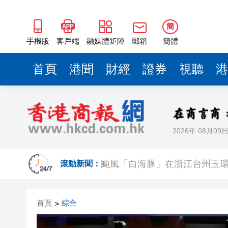
簡
手機版
客戶端
融媒體矩陣
郵箱
簡體
首頁
港聞
財經
證券
視聽
港
2026年 08月09
調查發現港漂「越住越愛港」 居
颱風「白海豚」在浙江台州玉環
滾動新聞：
【市場慧眼】宇樹IPO點燃重
首頁
綜合
>
【商報評論】福州行 讀懂中國
「關鍵變量」？
泰國國家旅遊局：高度重視中國