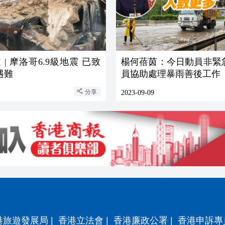
| 摩洛哥6.9級地震 已致
楊何蓓茵：今日動員非緊
遇難
員協助處理暴雨善後工作
分享
2023-09-09
港旅遊發展局
|
香港立法會
|
香港廉政公署
|
香港申訴專