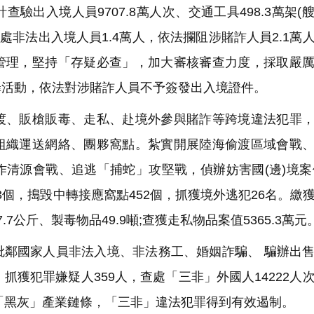
出入境人員9707.8萬人次、交通工具498.3萬架(
處非法出入境人員1.4萬人，依法攔阻涉賭詐人員2.1萬
管理，堅持「存疑必查」，加大審核審查力度，採取嚴
罪活動，依法對涉賭詐人員不予簽發出入境證件。
、販槍販毒、走私、赴境外參與賭詐等跨境違法犯罪，
組織運送網絡、團夥窩點。紮實開展陸海偷渡區域會戰
清源會戰、追逃「捕蛇」攻堅戰，偵辦妨害國(邊)境案件
3個，搗毀中轉接應窩點452個，抓獲境外逃犯26名。繳
7.7公斤、製毒物品49.9噸;查獲走私物品案值5365.3萬元
鄰國家人員非法入境、非法務工、婚姻詐騙、 騙辦出
抓獲犯罪嫌疑人359人，查處「三非」外國人14222人
斷「黑灰」產業鏈條，「三非」違法犯罪得到有效遏制。