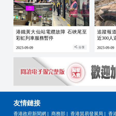
港鐵黃大仙站電纜故障 石硤尾至
追蹤報道 
彩虹列車服務暫停
近300人
分享
2023-09-09
2023-09-09
友情鏈接
香港政府新聞網
|
商務部
|
香港貿易發展局
|
香