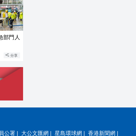
急部門人
分享
員公署
|
大公文匯網
|
星島環球網
|
香港新聞網
|