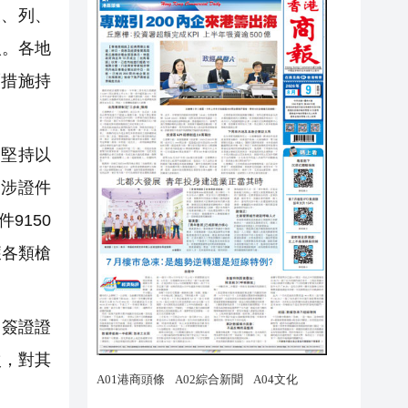
艘、列、
人。各地
厲措施持
堅持以
、涉證件
9150
獲各類槍
。
售簽證證
次，對其