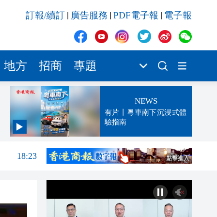
訂報/續訂
廣告服務
PDF電子報
電子報
|
|
|
地方
招商
專題
NEWS
有片丨粵車南下沉浸式體
驗指南
18:25
18:23
17:23
那個
17:23
17:20