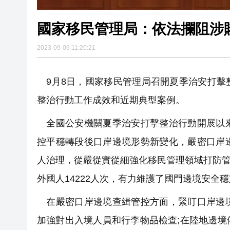
國家移民管理局：依法攔阻涉賭
2023-09-09 11:20:21
9月8日，國家移民管理局召開夏季治安打擊
整治行動工作成效和近期典型案例。
全國公安機關夏季治安打擊整治行動開展以來
控平穩轉段後口岸邊境形勢新變化，嚴密口岸
人治理，從嚴從實從細強化移民管理領域打防管治
外國人14222人次，有力維護了國門邊境安全
在嚴密口岸邊境查緝管控方面，緊盯口岸邊境
加強對出入境人員和行李物品檢查;在陸地邊