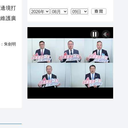
邊境打
實維護廣
：
朱劍明