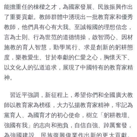
能擔重任的棟樑之才，為國家發展、民族振興作出
了重要貢獻。教師群體中湧現出一批教育家和優秀
教師，他們具有心有大我、至誠報國的理想信念，
言為士則、行為世范的道德情操，啟智潤心、因材
施教的育人智慧，勤學篤行、求是創新的躬耕態
度，樂教愛生、甘於奉獻的仁愛之心，胸懷天下、
以文化人的弘道追求，展現了中國特有的教育家精
神。
習近平強調，新征程上，希望你們和全國廣大教
師以教育家為榜樣，大力弘揚教育家精神，牢記為
黨育人、為國育才的初心使命，樹立「躬耕教壇、
強國有我」的志向和抱負，自信自強、踔厲奮發，
為強國建設、民族復興偉業作出新的更大貢獻。