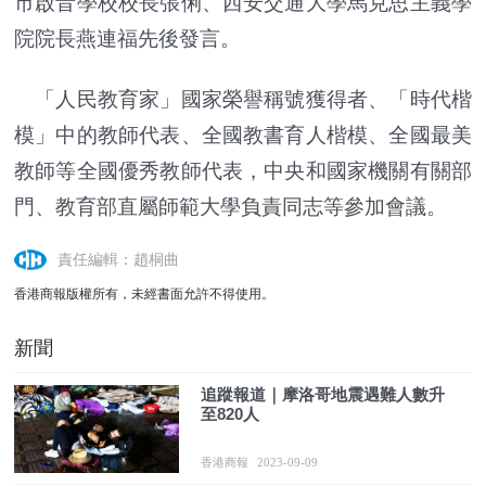
市啟音學校校長張俐、西安交通大學馬克思主義學
院院長燕連福先後發言。
「人民教育家」國家榮譽稱號獲得者、「時代楷
模」中的教師代表、全國教書育人楷模、全國最美
教師等全國優秀教師代表，中央和國家機關有關部
門、教育部直屬師範大學負責同志等參加會議。
責任編輯：趙桐曲
香港商報版權所有，未經書面允許不得使用。
新聞
追蹤報道｜摩洛哥地震遇難人數升
至820人
香港商報
2023-09-09