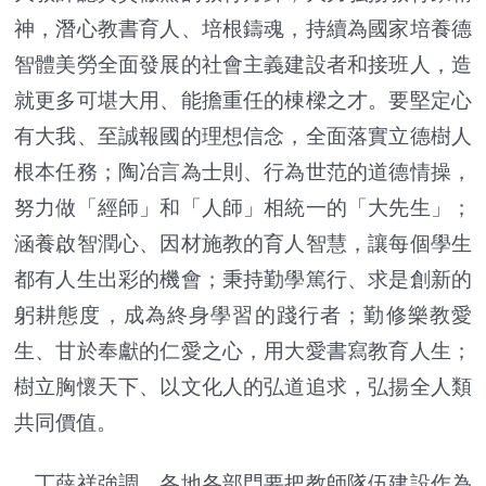
神，潛心教書育人、培根鑄魂，持續為國家培養德
智體美勞全面發展的社會主義建設者和接班人，造
就更多可堪大用、能擔重任的棟樑之才。要堅定心
有大我、至誠報國的理想信念，全面落實立德樹人
根本任務；陶冶言為士則、行為世范的道德情操，
努力做「經師」和「人師」相統一的「大先生」；
涵養啟智潤心、因材施教的育人智慧，讓每個學生
都有人生出彩的機會；秉持勤學篤行、求是創新的
躬耕態度，成為終身學習的踐行者；勤修樂教愛
生、甘於奉獻的仁愛之心，用大愛書寫教育人生；
樹立胸懷天下、以文化人的弘道追求，弘揚全人類
共同價值。
丁薛祥強調，各地各部門要把教師隊伍建設作為