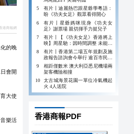
有片丨迪麗熱巴跟星爺學粵語：
盼《功夫女足》觀眾看得開心
有片丨星爺媽咪現身《功夫女
香港商報網
足》謝票場 親切揮手力挺兒子
有片丨【《功夫女足》香港將上
映】周星馳：因時間調整 未能製
元化的晚
作粵語版 對此深表遺憾
有片丨香港第二場五年規劃及施
政報告諮詢會今舉行 逾百市民出
席
相距僅數米 澳大利亞悉尼機場兩
1日會開
架客機險相撞
太古城海景花園一單位冷氣機起
火 4人送院
育大使
香港商報PDF
音樂活