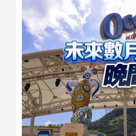
颱風「白海豚」在浙江樂清二
祖父母節逾500參加者共創世
伊朗最高領袖與總統舉行會談 