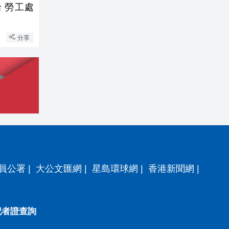
 勞工處
分享
員公署
|
大公文匯網
|
星島環球網
|
香港新聞網
|
記者證查詢