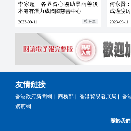
李家超：各界齊心協助暴雨善後
何永賢
本港有潛力成國際慈善中心
成過渡房
分享
2023-09-11
2023-09-11
友情鏈接
香港政府新聞網
|
商務部
|
香港貿易發展局
|
香
紫荊網
關於我們