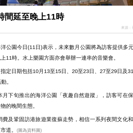
時間延至晚上11時
來源：
公園今日(11日)表示，未來數月公園將為訪客提供多
上11時。水上樂園方面亦會舉辦一連串的音樂會。
期包括10月13至15日、20至23日、27至29日及3
活動。
月下旬推出的海洋公園「夜趣自然遊蹤」，訪客可在保
植物的晚間生態。
費及鞏固訪港旅遊業復蘇走勢，相信一系列夜間文化和
旺市道。
(圖為資料圖)