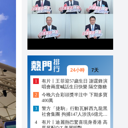
19:25
19:23
19:16
24小時
7天
有片丨王菲迎57歲生日 謝霆鋒演
唱會兩度喊話生日快樂 隔空撒糖
今晚六合彩頭獎半注中 下期多寶
400萬
警方「捷駒」行動瓦解西九龍黑
社會集團 拘捕147人涉洗6億元黑
錢
有片丨迪麗熱巴驚喜現身香港 高
馬尾配白T 美麗明豔