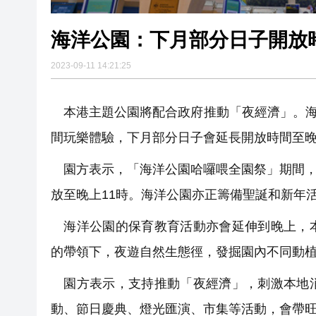
海洋公園：下月部分日子開放
2023-09-11 14:21:25
本港主題公園將配合政府推動「夜經濟」。海洋
間玩樂體驗，下月部分日子會延長開放時間至晚
園方表示，「海洋公園哈囉喂全園祭」期間，指定日
放至晚上11時。海洋公園亦正籌備聖誕和新年
海洋公園的保育教育活動亦會延伸到晚上，本
的帶領下，夜遊自然生態徑，發掘園內不同動
園方表示，支持推動「夜經濟」，刺激本地消
動、節日慶典、燈光匯演、市集等活動，會帶