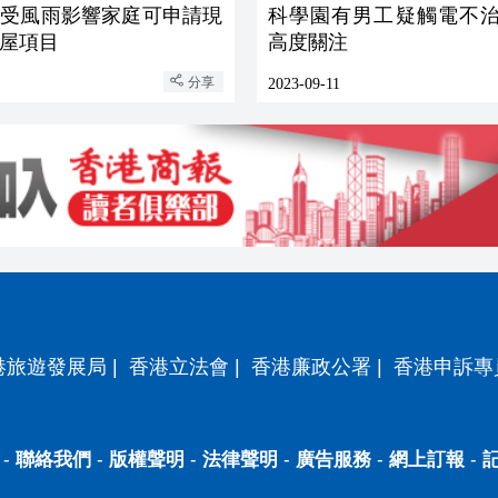
：受風雨影響家庭可申請現
科學園有男工疑觸電不治
屋項目
高度關注
分享
2023-09-11
港旅遊發展局
|
香港立法會
|
香港廉政公署
|
香港申訴專
-
聯絡我們
-
版權聲明
-
法律聲明
-
廣告服務
-
網上訂報
-