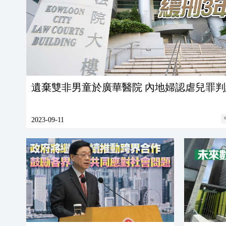
遺棄雙非男童於廣華醫院 內地婦認虐兒罪
2023-09-11