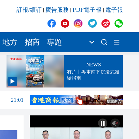
訂報/續訂
廣告服務
PDF電子報
電子報
|
|
|
地方
招商
專題
NEWS
有片丨粵車南下沉浸式體
驗指南
21:08
21:01
20:21
19:47
19:42