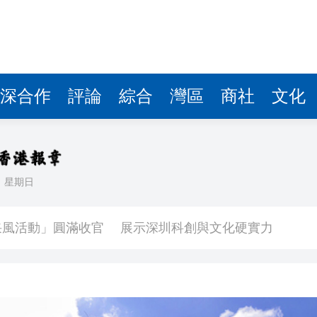
深合作
評論
綜合
灣區
商社
文化
日
星期日
早開放越好」 將進行大量測試及演練
「APEC大會倒計時100天媒體采風活動」圓滿收官 展示深圳科創與文化硬實力
受災、6人死亡
5歲女童感染甲流 情況嚴重
【港樓】新盤PARK SILICON二期收1200票超購18倍 最快48小時內加推 二手交投續淡靜