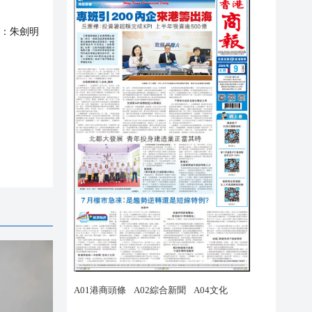
：
朱劍明