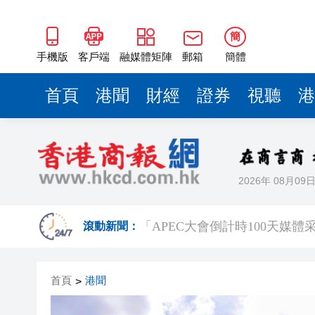
簡
手機版
客戶端
融媒體矩陣
郵箱
簡體
首頁
港聞
財經
證券
視聽
港
2026年 08月09
有片丨李家超：新皇崗口岸「越
滾動新聞：
極端天氣已致菲律賓逾38萬人
首頁
港聞
>
衞生防護中心：一名有長期病患