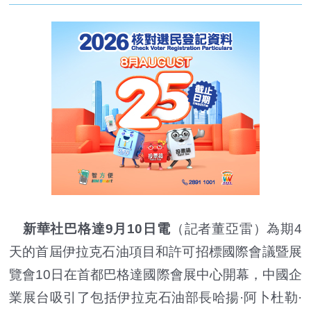
新華社巴格達9月10日電
（記者董亞雷）為期4
天的首屆伊拉克石油項目和許可招標國際會議暨展
覽會10日在首都巴格達國際會展中心開幕，中國企
業展台吸引了包括伊拉克石油部長哈揚·阿卜杜勒·