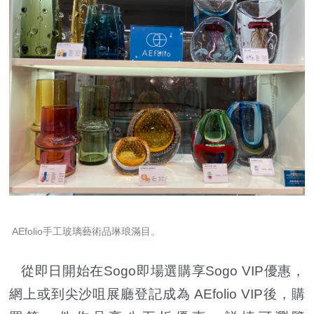
AEfolio手工玻璃藝術品琳琅滿目。
從即日開始在Sogo即場選購享Sogo VIP優惠，
網上或到尖沙咀展廳登記成為 AEfolio VIP後
，
購