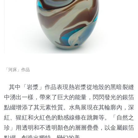
「河床」作品
其中「岩漿」作品表現熱岩漿從地殼的黑暗裂縫
中湧出一樣，帶來了巨大的能量，閃閃發光的銀箔
點綴增添了其元素性質。水鳥展現在其輪廓內，深
紅、猩紅和火紅色的動感線條在跳舞等。「自然之
珍」用透明和不透明顏色的層層疊疊，以金屬銀箔
點綴，創造出獨特、變幻的美。