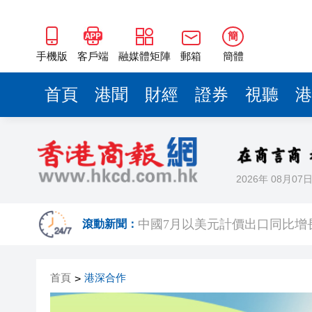
簡
手機版
客戶端
融媒體矩陣
郵箱
簡體
首頁
港聞
財經
證券
視聽
港
2026年 08月07
人行據報正增加在香港的黃金儲
滾動新聞：
中國7月以美元計價出口同比增長2
有片丨SpaceX火箭殘骸撞上月
首頁
港深合作
>
宏福苑大火｜跨部門專組最終調