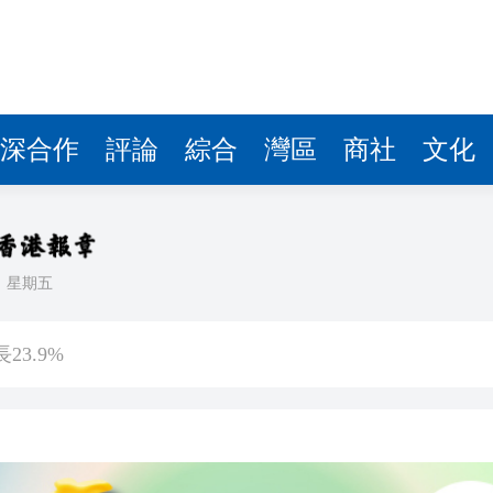
深合作
評論
綜合
灣區
商社
文化
日
星期五
備 支持香港成為黃金交易中心
3.9%
球 威力相當於數噸TNT炸藥爆炸
查報告公開 火災或為未熄滅煙頭引發