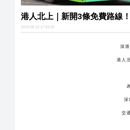
港人北上｜新開3條免費路線
2023-09-12 17:43:20
深港
港人
深
交