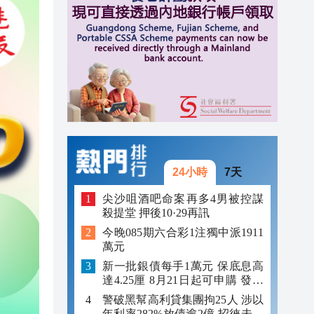
10:20
10:17
10:13
10:11
24小時
7天
尖沙咀酒吧命案再多4男被控謀
殺提堂 押後10·29再訊
今晚085期六合彩1注獨中派1911
萬元
新一批銀債每手1萬元 保底息高
達4.25厘 8月21日起可申購 發行
金額最多550億
警破黑幫高利貸集團拘25人 涉以
年利率282%放債逾2億 招徠未成