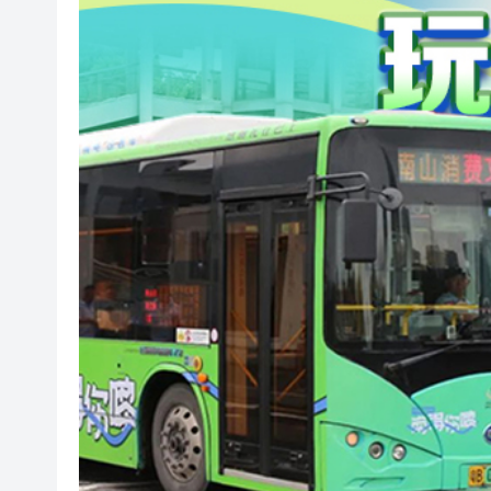
美國總統特朗普稱繼續支持防
滙豐據報出售東京總部大樓 計
印度宣布成功試射中程彈道導
利雅得航空與中國航信簽署合