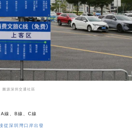
圖源深圳交通社區
A線、B線、C線
接從深圳灣口岸出發