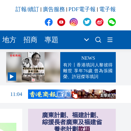
訂報/續訂
廣告服務
PDF電子報
電子報
|
|
|
地方
招商
專題
NEWS
有片丨香港填詞人黎彼得
離世 享年76歲 曾為張國
榮、許冠傑等填詞
11:23
11:04
10:50
10:33