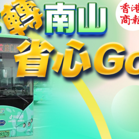
長赫格塞思
劃遷至新大樓
彈，可攜帶核彈頭
作協議加強互聯互通