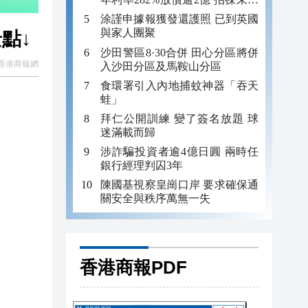
年追數
涂謹申據報獲發還護照 已到英國
與家人團聚
點↓
沙田警區8·30合併 田心分區將併
香港商報網
入沙田分區及馬鞍山分區
食環署引入內地捕蚊神器「吞天
蛙」
拜仁公開訓練 變了簽名放題 球
迷滿載而歸
涉詐騙投資者逾4億日圓 兩時任
銀行經理判囚3年
陳國基視察皇崗口岸 要求確保通
關安全與秩序萬無一失
香港商報PDF