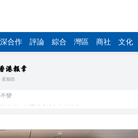
深合作
評論
綜合
灣區
商社
文化
日
星期四
場不變
奇蹟 科技美術雙館比鄰，聯手提升城市文化魅力
件 食環署勒令關閉報警處理
嚴懲發表叛國言論的「爆料者」
點