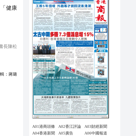
「健康
書長陳松
輯：
蔣璐