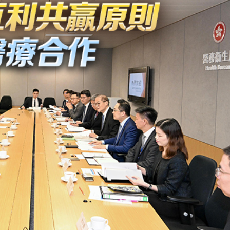
正遇晚高峰 情況危急 鐵騎交警一路開道護送
危駕被捕
飲食正在毀掉很多老人的晚年健康