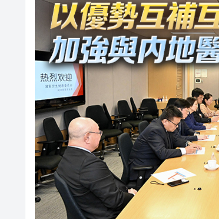
有片丨孕婦羊水破裂即將臨盆 
東涌巴士撞電單車 巴士司機涉
有片丨清淡不等於吃素！ 清淡