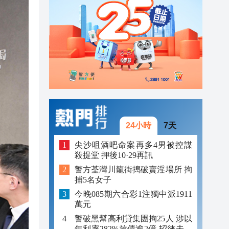
23:12
23:12
23:00
24小時
7天
尖沙咀酒吧命案再多4男被控謀
殺提堂 押後10·29再訊
警方荃灣川龍街搗破賣淫場所 拘
捕5名女子
今晚085期六合彩1注獨中派1911
萬元
警破黑幫高利貸集團拘25人 涉以
年利率282%放債逾2億 招徠未成