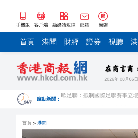
簡
手機版
客戶端
融媒體矩陣
郵箱
簡體
首頁
港聞
財經
證券
視聽
港
2026年 08月06
歐足聯：抵制國際足聯賽事立
相約深圳，見證
滾動新聞：
跑馬地私人泳池救生員涉用假證
首頁
港聞
>
特朗普否認美國彈藥短缺 稱將
美股觀望非農數據 道指跌逾百