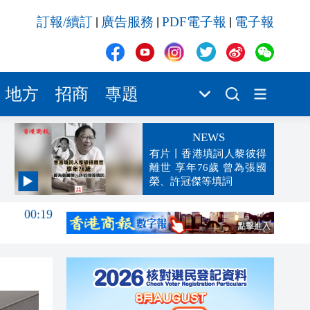
訂報/續訂
廣告服務
PDF電子報
電子報
|
|
|
地方
招商
專題
NEWS
有片丨香港填詞人黎彼得
離世 享年76歲 曾為張國
榮、許冠傑等填詞
00:19
00:07
23:38
23:35
23:17