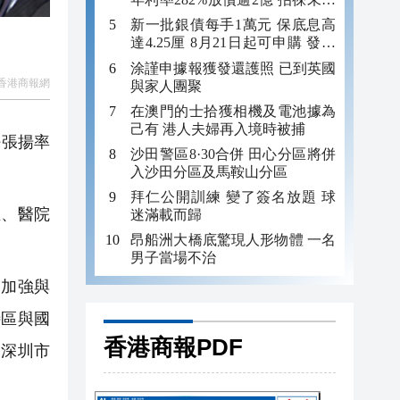
年追數
新一批銀債每手1萬元 保底息高
達4.25厘 8月21日起可申購 發行
金額最多550億
涂謹申據報獲發還護照 已到英國
香港商報網
與家人團聚
在澳門的士拾獲相機及電池據為
己有 港人夫婦再入境時被捕
任張揚率
沙田警區8·30合併 田心分區將併
入沙田分區及馬鞍山分區
拜仁公開訓練 變了簽名放題 球
、醫院
迷滿載而歸
昂船洲大橋底驚現人形物體 一名
男子當場不治
加強與
特區與國
香港商報PDF
和深圳市