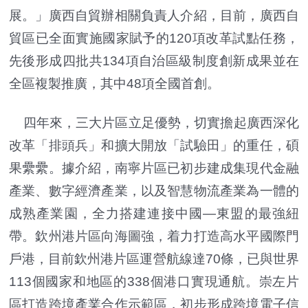
展。」廣西自貿辦相關負責人介紹，目前，廣西自
貿區已全面實施國家賦予的120項改革試點任務，
先後形成四批共134項自治區級制度創新成果並在
全區複製推廣，其中48項全國首創。
四年來，三大片區立足優勢，切實擔起廣西深化
改革「排頭兵」和擴大開放「試驗田」的重任，碩
果纍纍。據介紹，南寧片區已初步建成集現代金融
產業、數字經濟產業，以及智慧物流產業為一體的
成熟產業園，全力搭建連接中國—東盟的最強紐
帶。欽州港片區向海圖強，着力打造高水平國際門
戶港，目前欽州港片區運營航線達70條，已與世界
113個國家和地區的338個港口實現通航。崇左片
區打造跨境產業合作示範區，初步形成跨境電子信