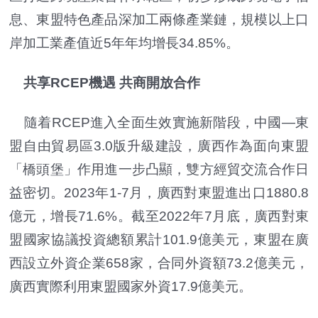
息、東盟特色產品深加工兩條產業鏈，規模以上口
岸加工業產值近5年年均增長34.85%。
共享RCEP機遇 共商開放合作
隨着RCEP進入全面生效實施新階段，中國—東
盟自由貿易區3.0版升級建設，廣西作為面向東盟
「橋頭堡」作用進一步凸顯，雙方經貿交流合作日
益密切。2023年1-7月，廣西對東盟進出口1880.8
億元，增長71.6%。截至2022年7月底，廣西對東
盟國家協議投資總額累計101.9億美元，東盟在廣
西設立外資企業658家，合同外資額73.2億美元，
廣西實際利用東盟國家外資17.9億美元。