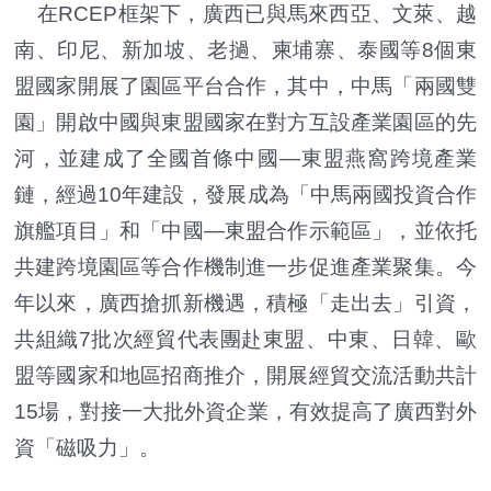
在RCEP框架下，廣西已與馬來西亞、文萊、越
南、印尼、新加坡、老撾、柬埔寨、泰國等8個東
盟國家開展了園區平台合作，其中，中馬「兩國雙
園」開啟中國與東盟國家在對方互設產業園區的先
河，並建成了全國首條中國—東盟燕窩跨境產業
鏈，經過10年建設，發展成為「中馬兩國投資合作
旗艦項目」和「中國—東盟合作示範區」，並依托
共建跨境園區等合作機制進一步促進產業聚集。今
年以來，廣西搶抓新機遇，積極「走出去」引資，
共組織7批次經貿代表團赴東盟、中東、日韓、歐
盟等國家和地區招商推介，開展經貿交流活動共計
15場，對接一大批外資企業，有效提高了廣西對外
資「磁吸力」。