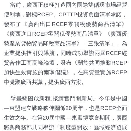
當前，廣西正積極打造國內國際雙循環市場經營
便利地，對標RCEP、CPTTP投資負面清單承諾，
發布了《廣西出口RCEP零關稅優勢商品清單》
《廣西進口RCEP零關稅優勢商品清單》《廣西優
勢產業貨物貿易降稅商品清單》「三張清單」，為
企業提供指引與導航，同時成功舉辦兩屆RCEP經
貿合作工商高峰論壇，發布《關於共同推動RCEP
加快生效實施的南寧倡議》，在高質量實施RCEP
中凝聚廣西共識，提供廣西方案。
擘畫藍圖啟新程,接續奮鬥開新局。今年是中國
—東盟建立戰略夥伴關係20周年，也是RCEP全面
生效之年。在第20屆中國—東盟博覽會期間，廣西
將與商務部共同舉辦「制度型開放：區域經濟發展