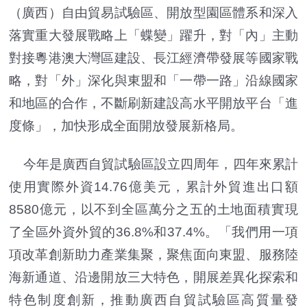
（廣西）自由貿易試驗區、開放型園區體系和深入
落實重大發展戰略上「蝶變」躍升，對「內」主動
對接粵港澳大灣區建設、長江經濟帶發展等國家戰
略，對「外」深化與東盟和「一帶一路」沿線國家
和地區的合作，不斷刷新建設高水平開放平台「進
度條」，加快形成全面開放發展新格局。
今年是廣西自貿試驗區設立四周年，四年來累計
使用實際外資14.76億美元，累計外貿進出口額
8580億元，以不到全區萬分之五的土地面積實現
了全區外資外貿的36.8%和37.4%。「我們用一項
項改革創新助力產業集聚，聚焦面向東盟、服務陸
海新通道、沿邊開放三大特色，開展差異化探索和
特色制度創新，推動廣西自貿試驗區高質量發