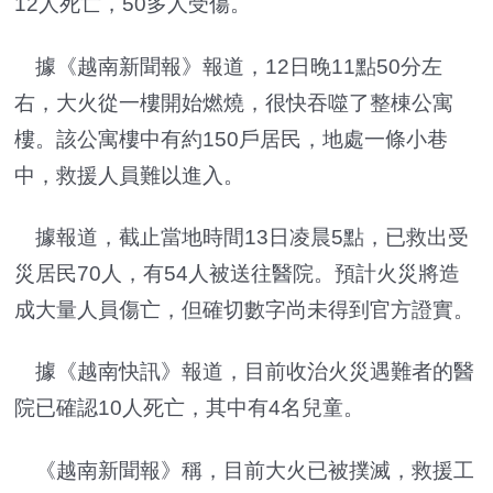
12人死亡，50多人受傷。
據《越南新聞報》報道，12日晚11點50分左
右，大火從一樓開始燃燒，很快吞噬了整棟公寓
樓。該公寓樓中有約150戶居民，地處一條小巷
中，救援人員難以進入。
據報道，截止當地時間13日凌晨5點，已救出受
災居民70人，有54人被送往醫院。預計火災將造
成大量人員傷亡，但確切數字尚未得到官方證實。
據《越南快訊》報道，目前收治火災遇難者的醫
院已確認10人死亡，其中有4名兒童。
《越南新聞報》稱，目前大火已被撲滅，救援工