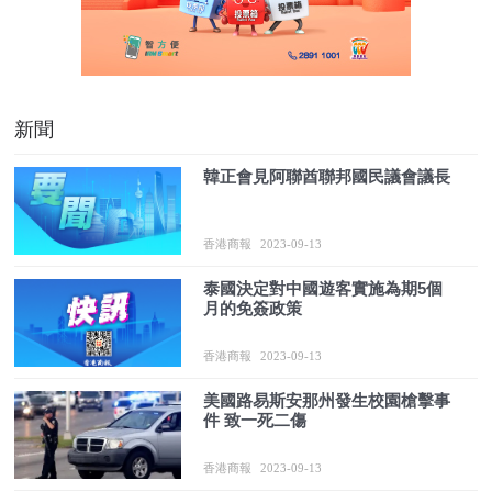
新聞
韓正會見阿聯酋聯邦國民議會議長
香港商報
2023-09-13
泰國決定對中國遊客實施為期5個
月的免簽政策
香港商報
2023-09-13
美國路易斯安那州發生校園槍擊事
件 致一死二傷
香港商報
2023-09-13