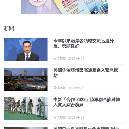
新聞
今年以來兩岸各領域交流迅速升
溫、勢頭良好
香港商報
2023-09-13
美國佐治亞州因高通脹進入緊急狀
態
香港商報
2023-09-13
中新「合作-2023」陸軍聯合訓練轉
入實兵綜合演練
香港商報
2023-09-13