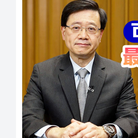
【A股午評】三大指數集體上漲 創
58歲男子失蹤半月 今於馬鞍山
A股多家光伏龍頭回應「美國加
人行據報正增加在香港的黃金儲