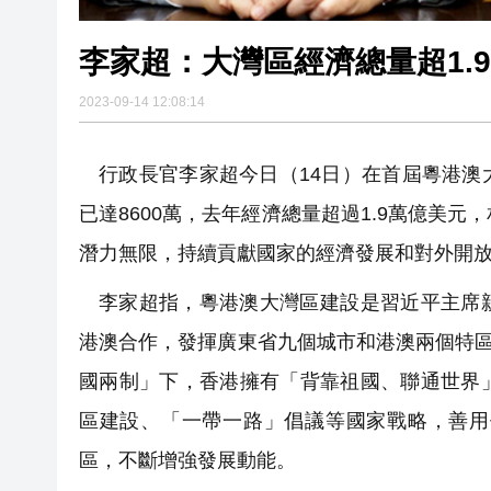
李家超：大灣區經濟總量超1.
2023-09-14 12:08:14
行政長官李家超今日（14日）在首屆粵港
已達8600萬，去年經濟總量超過1.9萬億美
潛力無限，持續貢獻國家的經濟發展和對外開
李家超指，
粵港澳大灣區建設是習近平主席
港澳合作，發揮廣東省九個城市和港澳兩個特區
國兩制」下，香港擁有
「
背靠祖國、聯通世界
區建設、「一帶一路」倡議等國家戰略，善用
區，不斷增強發展動能。