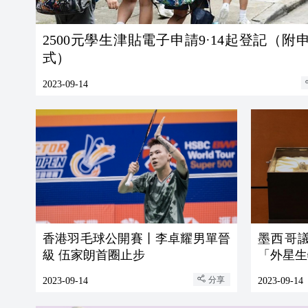
2500元學生津貼電子申請9·14起登記（附
式）
2023-09-14
香港羽毛球公開賽丨李卓耀男單晉
墨西哥
級 伍家朗首圈止步
「外星生
分享
2023-09-14
2023-09-14