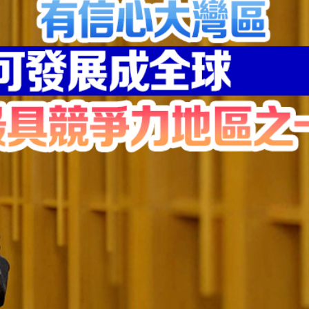
業板指漲1.75%
女婆山發現遺體
徵關稅」
備 支持香港成為黃金交易中心