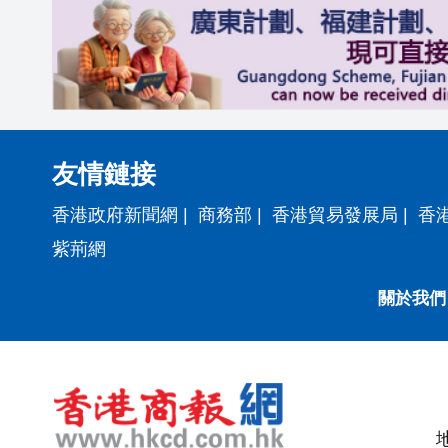
友情鏈接
香港政府新聞網
|
商務部
|
香港貿易發展局
|
香
紫荊網
關於我們