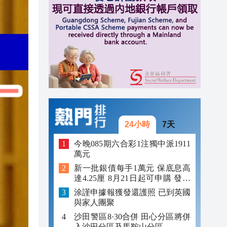
11:40
11:35
11:30
11:23
24小時
7天
今晚085期六合彩1注獨中派1911
萬元
新一批銀債每手1萬元 保底息高
達4.25厘 8月21日起可申購 發行
金額最多550億
涂謹申據報獲發還護照 已到英國
與家人團聚
沙田警區8·30合併 田心分區將併
入沙田分區及馬鞍山分區