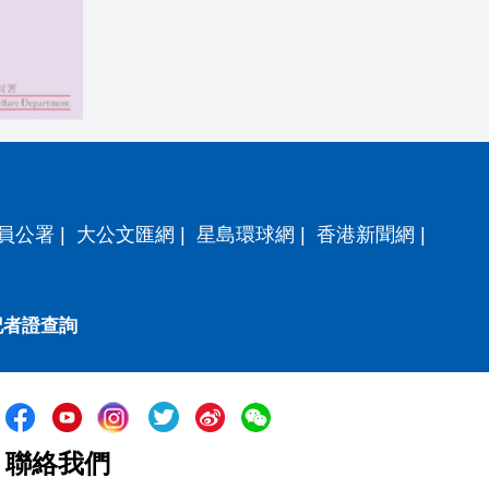
員公署
|
大公文匯網
|
星島環球網
|
香港新聞網
|
記者證查詢
聯絡我們