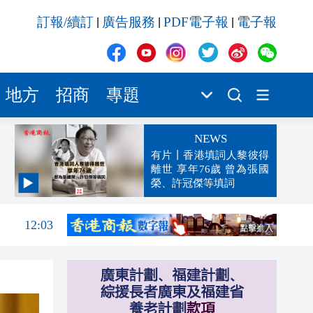
訂報/續訂
廣告服務
PDF電子報
電子報
|
|
|
地方
招商
專題
NEWS
有片丨香港填詞人黎彼得
離世 享年76歲 曾為張國
榮、許冠傑等填詞
12:09
12:03
11:56
單
11:47