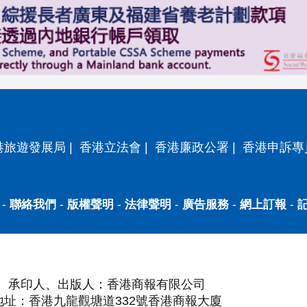
港旅遊發展局
|
香港立法會
|
香港廉政公署
|
香港申訴專
-
聯絡我們
-
版權聲明
-
法律聲明
-
廣告服務
-
網上訂報
-
承印人、出版人：香港商報有限公司
地址：香港九龍觀塘道332號香港商報大廈