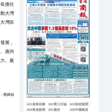
司長擔任
推動大灣
將大灣區
量發展，
區、廣州
活力、最
：
鄭嬋娟