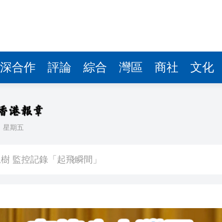
深合作
評論
綜合
灣區
商社
文化
日
星期五
以吃的毛筆」網民點贊：滿腹墨水
樹 監控記錄「起飛瞬間」
度強勢反彈
牽頭臨床研究的1類創新藥成功入選《自然》雜誌年度榜