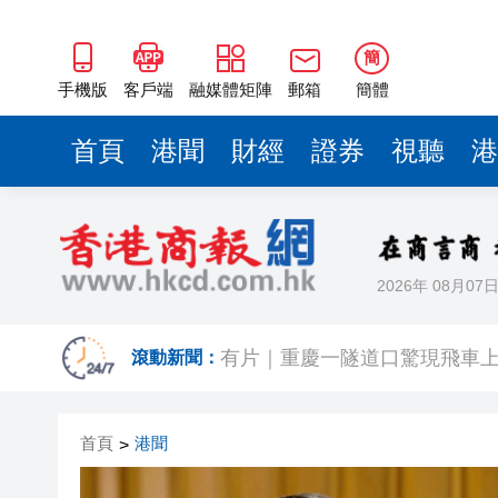
簡
手機版
客戶端
融媒體矩陣
郵箱
簡體
首頁
港聞
財經
證券
視聽
港
2026年 08月07
有片〡霍啟剛FB「當你看見可
滾動新聞：
有片｜重慶一隧道口驚現飛車上
【股市風向標】大模型雙雄再
首頁
港聞
>
深圳市第三人民醫院盧洪洲教授