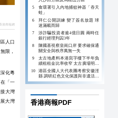
食環署引入內地捕蚊神器「吞天
蛙」
拜仁公開訓練 變了簽名放題 球
香港商報網
迷滿載而歸
涉詐騙投資者逾4億日圓 兩時任
銀行經理判囚3年
灣區人口
陳國基視察皇崗口岸 要求確保通
關安全與秩序萬無一失
力無限，
太古地產料本港寫字樓下半年負
續租租金比率收窄 太古廣場明年
轉正
港區全國人大代表團考察安徽涇
是深化粵
縣 調研紅色文化保護與非遺活態
傳承
，在「一
對接大灣
香港商報PDF
展大灣