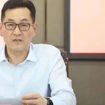
指漲0.01%
債逾2億元凍結千萬資產