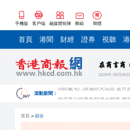
簡
手機版
客戶端
融媒體矩陣
郵箱
簡體
首頁
港聞
財經
證券
視聽
港
2026年 08月06
消防處屯門宣揚防火信息 提升
德貝美口腔萬象院盛大開業 攜
滾動新聞：
太古中期多賺7.3倍 派息增15%
首頁
綜合
>
內地擬向境外保單收益徵稅20%
宇樹科技發行價