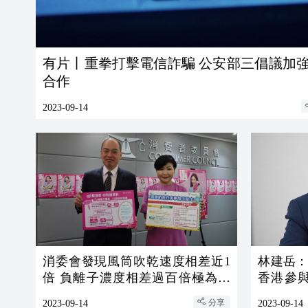
有片丨重拳打擊電信詐騙 公安部三倡議加強跨國
合作
2023-09-14
消委會發現風筒吹乾速度相差近1
林建岳
倍 負離子濃度相差過百倍極為懸
香港參
殊
各界抓緊
分享
2023-09-14
2023-09-14