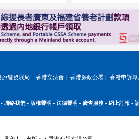
港旅遊發展局
|
香港立法會
|
香港廉政公署
|
香港申訴專
-
聯絡我們
-
版權聲明
-
法律聲明
-
廣告服務
-
網上訂報
-