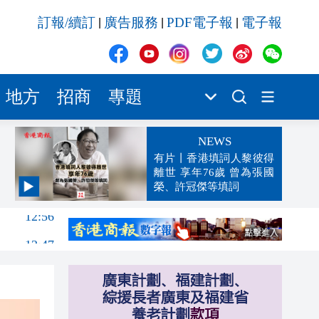
訂報/續訂
廣告服務
PDF電子報
電子報
|
|
|
地方
招商
專題
NEWS
有片丨香港填詞人黎彼得
離世 享年76歲 曾為張國
榮、許冠傑等填詞
12:56
12:47
12:41
12:36
12:20