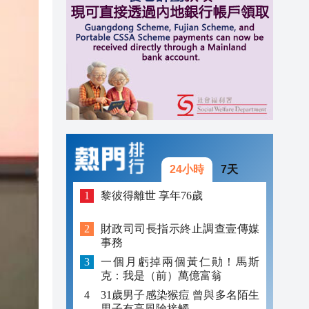
12:18
12:06
12:05
24小時
7天
黎彼得離世 享年76歲
財政司司長指示終止調查壹傳媒
事務
一個月虧掉兩個黃仁勛！馬斯
克：我是（前）萬億富翁
31歲男子感染猴痘 曾與多名陌生
男子有高風險接觸