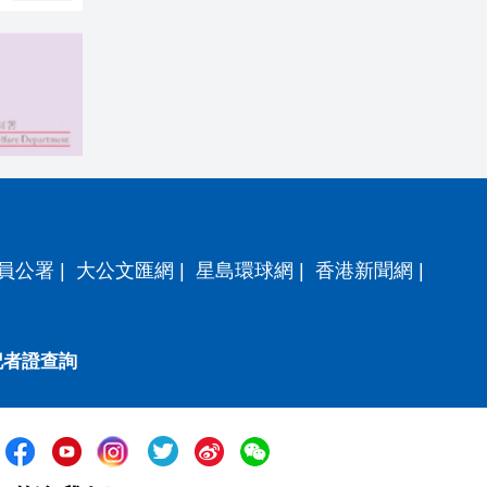
員公署
|
大公文匯網
|
星島環球網
|
香港新聞網
|
記者證查詢