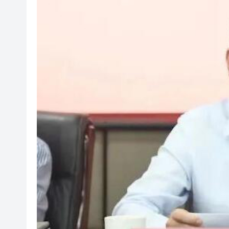
【A股午評】三大指數個別發展 滬
警破黑幫高利貸集團拘25人 放
星展第二季純利升9% 創新高