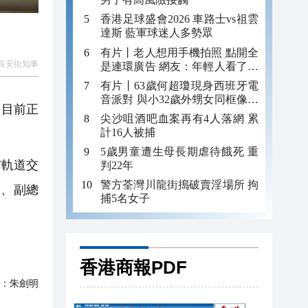
香港足球盛會2026 車路士vs祖雲
達斯 藍軍球迷人多勢眾
有片丨老人想用手機拍照 點開全
長安街知事
是連環廣告 網友：年輕人看了都
迷糊 何況老年人
有片丨63歲何超瓊現身西班牙電
音派對 與小32歲外甥女同框像姐
，目前正
妹
尖沙咀酒吧血案再有4人落網 累
計16人被捕
5歲男童遭生母長期虐待餓死 重
市軌道交
判22年
警方荃灣川龍街搗破賣淫場所 拘
師、副總
捕5名女子
香港商報PDF
：
朱劍明