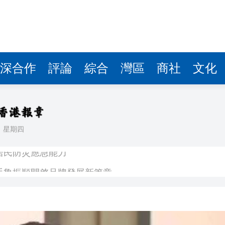
深合作
評論
綜合
灣區
商社
文化
日
星期四
居民防災應急能力
手魯振順開啓品牌發展新篇章
 友邦挫8% 分析指保險股在外圍急挫屬反應過度
今確定 市場預估在67元至104元之間