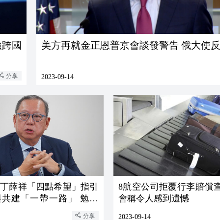
美方再就金正恩普京會談發警告 俄大使
分享
2023-09-14
：丁薛祥「四點希望」指引
8航空公司拒覆行李賠償查
與共建「一帶一路」 勉勵
會稱令人感到遺憾
戰略機遇
分享
2023-09-14