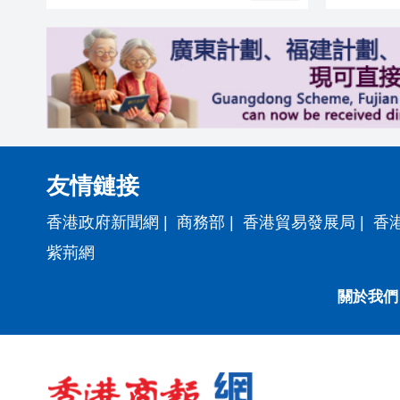
友情鏈接
香港政府新聞網
|
商務部
|
香港貿易發展局
|
香
紫荊網
關於我們