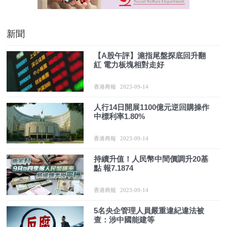
新聞
【A股午評】滬指尾盤探底回升翻
紅 電力板塊相對走好
香港商報
2023-09-14
人行14日開展1100億元逆回購操作
中標利率1.80%
香港商報
2023-09-14
持續升值！人民幣中間價調升20基
點 報7.1874
香港商報
2023-09-14
5名央企管理人員嚴重違紀違法被
查：涉中國能建等