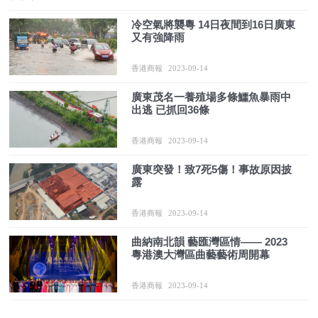
冷空氣將襲粵 14日夜間到16日廣東
又有強降雨
香港商報
2023-09-14
廣東茂名一養殖場多條鱷魚暴雨中
出逃 已抓回36條
香港商報
2023-09-14
廣東突發！致7死5傷！事故原因披
露
香港商報
2023-09-14
曲納南北韻 藝匯灣區情—— 2023
粵港澳大灣區曲藝藝術周開幕
香港商報
2023-09-14