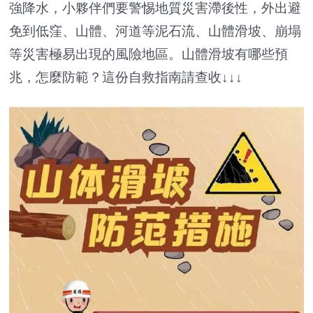
強降水，小夥伴們要警惕地質災害滯後性，外出避
免到低窪、山體、河道等泥石流、山體滑坡、崩塌
等災害極易出現的風險地區。山體滑坡有哪些預
兆，怎麼防範？這份自救指南請查收↓↓↓