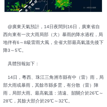
@廣東天氣預計，14日夜間到16日，廣東省自
西向東有一次大雨局部（大）暴雨的降水過程，局
地伴有6～8級雷雨大風，全省大部最高氣溫先後下
降3～5℃。
具體預報如下：
14日，粵西、珠江三角洲市縣有中（雷）雨，局
部大雨或暴雨，其餘市縣多雲，有分散（雷）陣
雨，局部大雨。最高氣溫：清遠、韶關介於26℃～
28℃，其餘大部介於29℃～32℃。