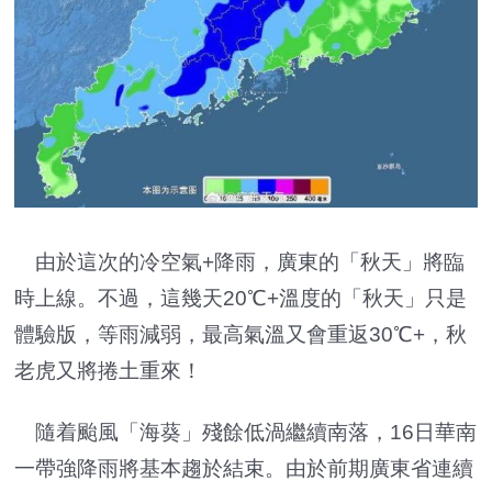
由於這次的冷空氣+降雨，廣東的「秋天」將臨
時上線。不過，這幾天20℃+溫度的「秋天」只是
體驗版，等雨減弱，最高氣溫又會重返30℃+，秋
老虎又將捲土重來！
隨着颱風「海葵」殘餘低渦繼續南落，16日華南
一帶強降雨將基本趨於結束。由於前期廣東省連續