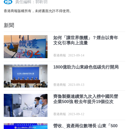
責任編輯：郭昕玥
香港商報版權所有，未經書面允許不得使用。
新聞
如何「讓世界微醺」？煙台以青年
文化引導向上流量
香港商報
2023-09-14
1800億助力山東綠色低碳先行開局
香港商報
2023-09-13
齊魯製藥連續第九次入榜中國民營
企業500強 較去年提升19個位次
香港商報
2023-09-12
營收、資產兩位數增長 山東「500