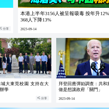
本港上半年3156人被呈報吸毒 按年升12%
368人下降13%
分享
2023-09-14
訪城大東莞校園 支持在大
拜登回應彈劾調查：共和
辦學
做是想讓政府「關門」
分享
2023-09-14