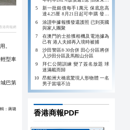
年追數
新一批銀債每手1萬元 保底息高
達4.25厘 8月21日起可申購 發行
金額最多550億
涂謹申據報獲發還護照 已到英國
香港商報網
與家人團聚
在澳門的士拾獲相機及電池據為
己有 港人夫婦再入境時被捕
使用。
沙田警區8·30合併 田心分區將併
入沙田分區及馬鞍山分區
讓輕型車
拜仁公開訓練 變了簽名放題 球
迷滿載而歸
昂船洲大橋底驚現人形物體 一名
士城巴第
男子當場不治
輯：
蔣璐
香港商報PDF