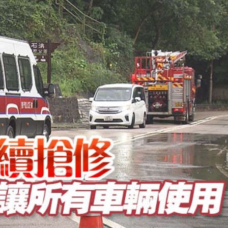
正遇晚高峰 情況危急 鐵騎交警一路開道護送
危駕被捕
飲食正在毀掉很多老人的晚年健康