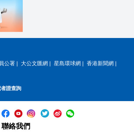
員公署
|
大公文匯網
|
星島環球網
|
香港新聞網
|
記者證查詢
聯絡我們