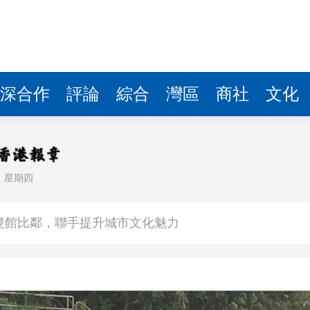
深合作
評論
綜合
灣區
商社
文化
日
星期四
場不變
奇蹟 科技美術雙館比鄰，聯手提升城市文化魅力
件 食環署勒令關閉報警處理
嚴懲發表叛國言論的「爆料者」
點