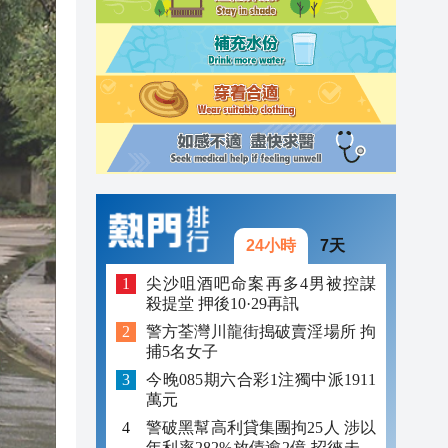
23:12
23:12
23:00
24小時
7天
尖沙咀酒吧命案再多4男被控謀
殺提堂 押後10·29再訊
警方荃灣川龍街搗破賣淫場所 拘
捕5名女子
今晚085期六合彩1注獨中派1911
萬元
警破黑幫高利貸集團拘25人 涉以
年利率282%放債逾2億 招徠未成