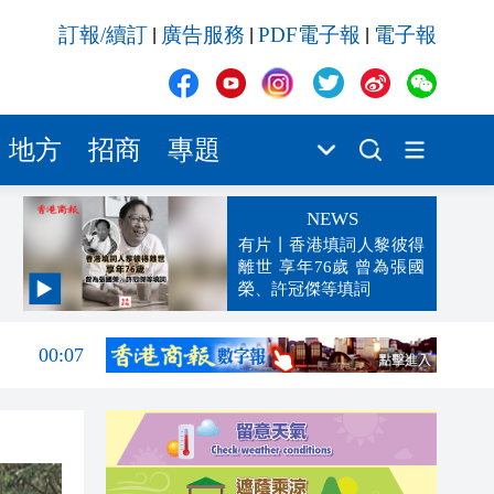
訂報/續訂
廣告服務
PDF電子報
電子報
|
|
|
地方
招商
專題
NEWS
有片丨香港填詞人黎彼得
離世 享年76歲 曾為張國
榮、許冠傑等填詞
00:19
00:07
23:38
23:35
23:17