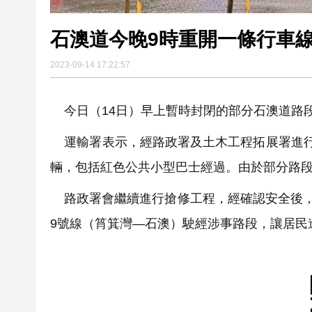
石澳道今晚9時重開一條行車線
2023-09-14 17:22:57
今日（14日）早上暫時封閉的部分石澳道路
運輸署表示，經路政署及土木工程拓展署進行
輛，包括紅色公共小型巴士經過。由於部分路
路政署會繼續進行搶修工程，經確認安全後，
9號線（筲箕灣—石澳）駛經涉事路段，讓居民