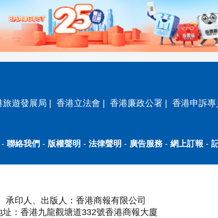
港旅遊發展局
|
香港立法會
|
香港廉政公署
|
香港申訴專
-
聯絡我們
-
版權聲明
-
法律聲明
-
廣告服務
-
網上訂報
-
承印人、出版人：香港商報有限公司
地址：香港九龍觀塘道332號香港商報大廈