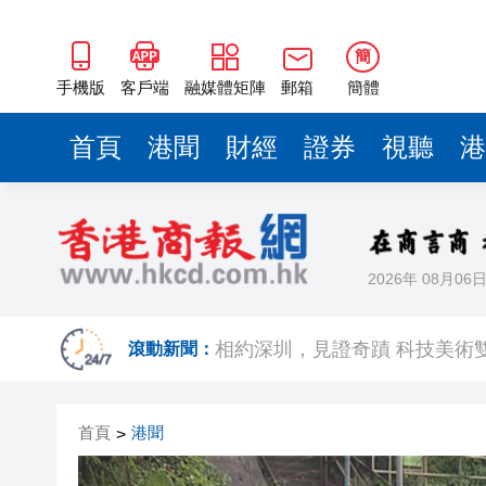
簡
手機版
客戶端
融媒體矩陣
郵箱
簡體
首頁
港聞
財經
證券
視聽
港
2026年 08月06
歐足聯：抵制國際足聯賽事立
滾動新聞：
相約深圳，見證
跑馬地私人泳池救生員涉用假證
首頁
港聞
>
特朗普否認美國彈藥短缺 稱將
美股觀望非農數據 道指跌逾百