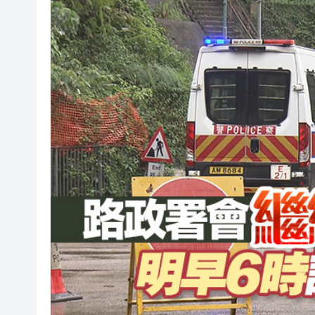
有片丨孕婦羊水破裂即將臨盆 
東涌巴士撞電單車 巴士司機涉
有片丨清淡不等於吃素！ 清淡