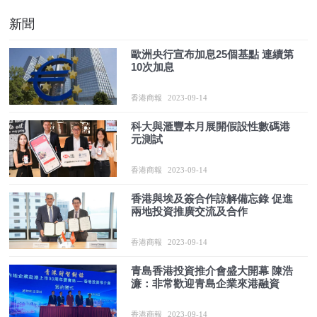
新聞
歐洲央行宣布加息25個基點 連續第
10次加息
香港商報
2023-09-14
科大與滙豐本月展開假設性數碼港
元測試
香港商報
2023-09-14
香港與埃及簽合作諒解備忘錄 促進
兩地投資推廣交流及合作
香港商報
2023-09-14
青島香港投資推介會盛大開幕 陳浩
濂：非常歡迎青島企業來港融資
香港商報
2023-09-14