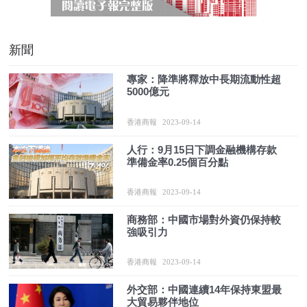
新聞
專家：降準將釋放中長期流動性超
5000億元
香港商報
2023-09-14
人行：9月15日下調金融機構存款
準備金率0.25個百分點
香港商報
2023-09-14
商務部：中國市場對外資仍保持較
強吸引力
香港商報
2023-09-14
外交部：中國連續14年保持東盟最
大貿易夥伴地位