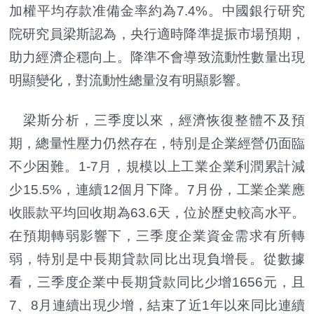
加權平均存款准備金率約為7.4%。中國銀行研究
院研究員梁斯認為，央行適時降準提振市場預期，
助力經濟企穩向上。降準不會導致流動性數量出現
明顯變化，對流動性總量沒有明顯影響。
梁斯分析，三季度以來，經濟恢復整體不及預
期，總量性壓力仍然存在，特別是企業經營仍面臨
不少困難。1-7月，規模以上工業企業利潤累計減
少15.5%，連續12個月下降。7月份，工業企業應
收賬款平均回收期為63.6天，位於歷史較高水平。
在預期轉弱影響下，三季度企業資金需求有所轉
弱，特別是中長期貸款同比出現負增長。從數據
看，三季度企業中長期貸款同比少增1656元，且
7、8月連續出現少增，結束了近1年以來同比連續