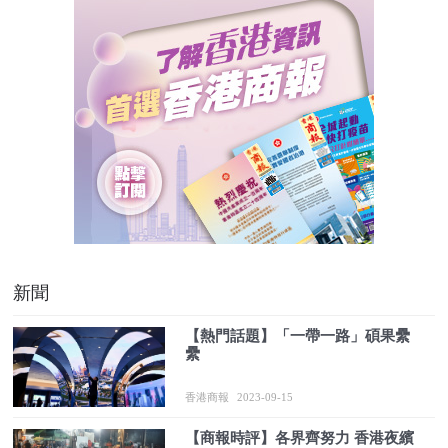
新聞
【熱門話題】「一帶一路」碩果纍
纍
香港商報
2023-09-15
【商報時評】各界齊努力 香港夜繽