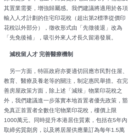
其置業需要，增強歸屬感。我們建議將適用於各項
輸入人才計劃的住宅印花稅（超出第2標準從價印
花稅以外部分），徵收形式由「先徵後退」改為
「先免後補」，吸引外來人才長久留港發展。
減稅留人才 完善醫療機制
另一方面，特區政府亦要適切回應市民對住屋、
教育、醫療及養老等的關注，制定惠民舉措。在完
善房屋政策方面，除上述「減辣」物業印花稅之
外，我們建議進一步落實本地首置者優先政策，豁
免真正首置者全數住宅物業印花稅，樓價上限
1000萬元。同時提升本港居住質素，包括在5年內
取締劣質劏房，以及將居屋供應量訂為每年1.5萬