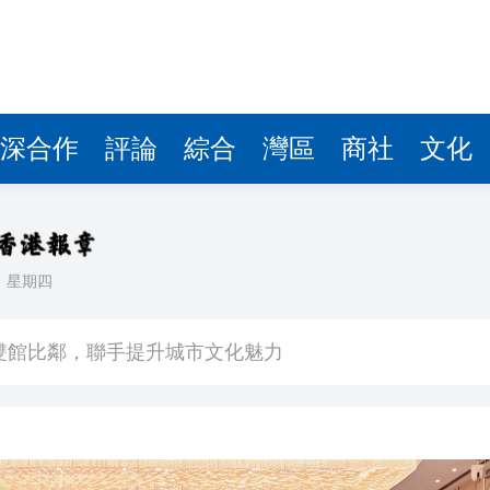
深合作
評論
綜合
灣區
商社
文化
日
星期四
場不變
奇蹟 科技美術雙館比鄰，聯手提升城市文化魅力
件 食環署勒令關閉報警處理
嚴懲發表叛國言論的「爆料者」
點