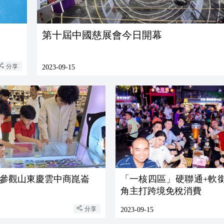
第十屆中國慈展會今日開幕
分享
2023-09-15
參觀山東慶雲中商崑崙
「一核四區」硬聯通+軟銜接 
角主打跨境免稅消費
分享
2023-09-15