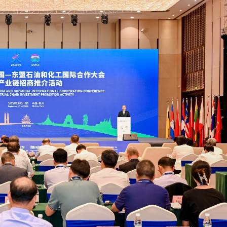
正遇晚高峰 情況危急 鐵騎交警一路開道護送
危駕被捕
飲食正在毀掉很多老人的晚年健康