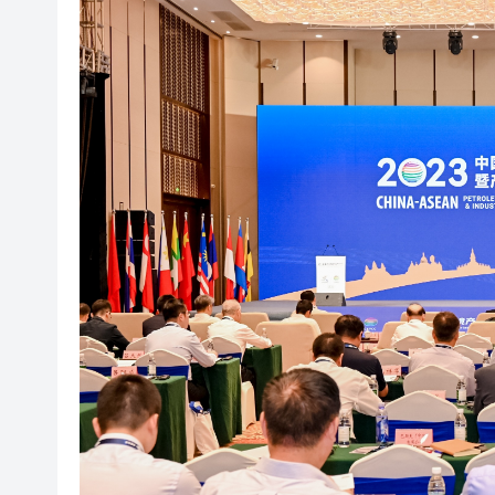
有片丨孕婦羊水破裂即將臨盆 
東涌巴士撞電單車 巴士司機涉
有片丨清淡不等於吃素！ 清淡