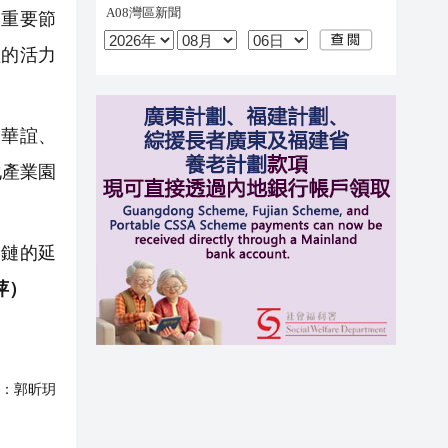
的重要節
理的活力
華誼、
化產業園
鏈的延
萍）
：
郭昕玥