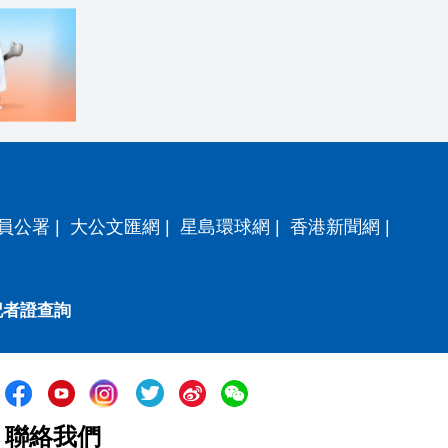
員公署
|
大公文匯網
|
星島環球網
|
香港新聞網
|
記者證查詢
聯絡我們