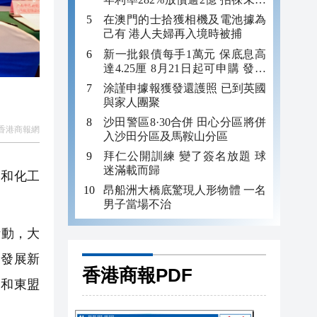
年追數
在澳門的士拾獲相機及電池據為
己有 港人夫婦再入境時被捕
新一批銀債每手1萬元 保底息高
達4.25厘 8月21日起可申購 發行
金額最多550億
涂謹申據報獲發還護照 已到英國
與家人團聚
沙田警區8·30合併 田心分區將併
香港商報網
入沙田分區及馬鞍山分區
拜仁公開訓練 變了簽名放題 球
迷滿載而歸
油和化工
昂船洲大橋底驚現人形物體 一名
男子當場不治
活動，大
業發展新
香港商報PDF
國和東盟