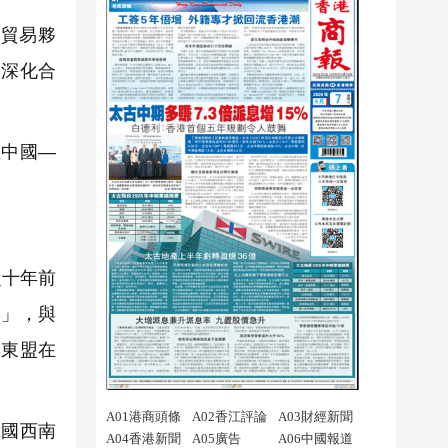
貿易夥
，深化合
中國—
從十年前
口」，與
與東盟在
。
國西南