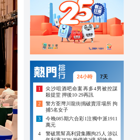
23:12
23:12
23:00
24小時
7天
尖沙咀酒吧命案再多4男被控謀
殺提堂 押後10·29再訊
警方荃灣川龍街搗破賣淫場所 拘
捕5名女子
今晚085期六合彩1注獨中派1911
萬元
警破黑幫高利貸集團拘25人 涉以
年利率282%放債逾2億 招徠未成