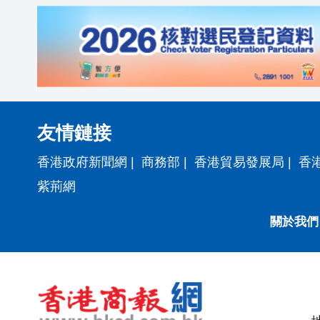
友情鏈接
香港政府新聞網
|
商務部
|
香港貿易發展局
|
香
紫荊網
關於我們