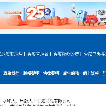
港旅遊發展局
|
香港立法會
|
香港廉政公署
|
香港申訴專
-
聯絡我們
-
版權聲明
-
法律聲明
-
廣告服務
-
網上訂報
-
承印人、出版人：香港商報有限公司