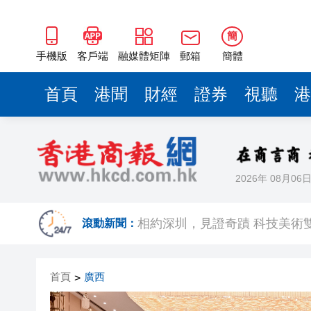
簡
手機版
客戶端
融媒體矩陣
郵箱
簡體
首頁
港聞
財經
證券
視聽
港
2026年 08月06
歐足聯：抵制國際足聯賽事立
相約深圳，見證
滾動新聞：
跑馬地私人泳池救生員涉用假證
首頁
廣西
>
特朗普否認美國彈藥短缺 稱將
美股觀望非農數據 道指跌逾百