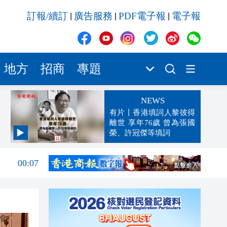
訂報/續訂
廣告服務
PDF電子報
電子報
|
|
|
地方
招商
專題
NEWS
有片丨香港填詞人黎彼得
離世 享年76歲 曾為張國
榮、許冠傑等填詞
00:19
00:07
23:38
23:35
23:17