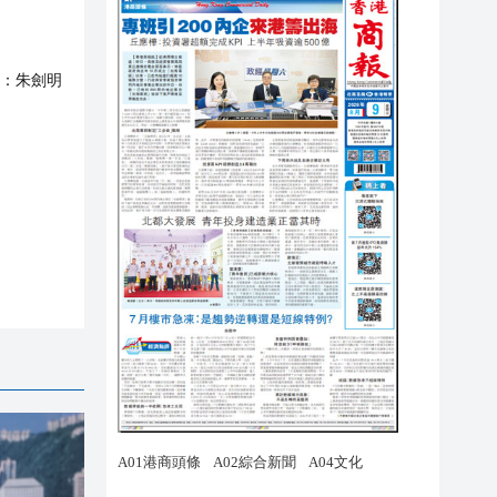
：
朱劍明