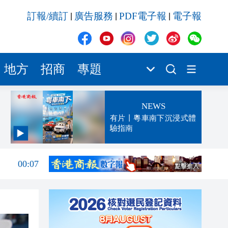
訂報/續訂
廣告服務
PDF電子報
電子報
|
|
|
地方
招商
專題
NEWS
有片丨粵車南下沉浸式體
驗指南
00:13
00:07
23:52
23:32
23:27