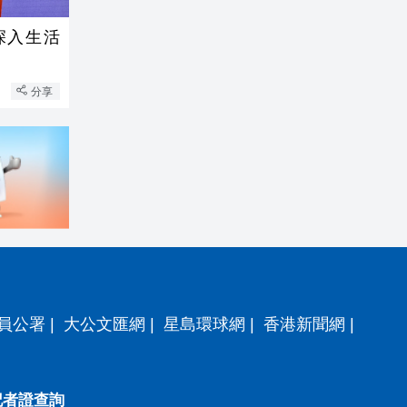
深入生活
分享
員公署
|
大公文匯網
|
星島環球網
|
香港新聞網
|
記者證查詢