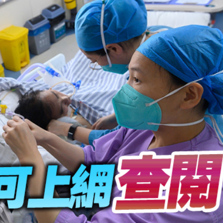
馬尾配白T 美麗明豔
，在湖光山色間大飽「口福+眼福」
河源