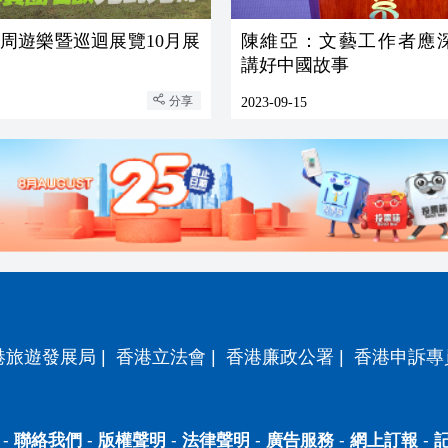
古蹟周遊樂暨巡迴展覽10月展
陳維亞：文藝工作者應
講好中國故事
分享
2023-09-15
港旅遊發展局
|
香港立法會
|
香港廉政公署
|
香港申訴專
-
聯絡我們
-
版權聲明
-
法律聲明
-
廣告服務
-
網上訂報
-