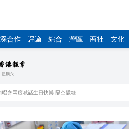
深合作
評論
綜合
灣區
商社
文化
日
星期六
 星爺眾主演驚喜現身 氣氛熱烈
演唱會兩度喊話生日快樂 隔空撒糖
中國共產黨成立105周年名家作品展」觀展活動
其對中日關係處理不當
》謝票場 親切揮手力挺兒子