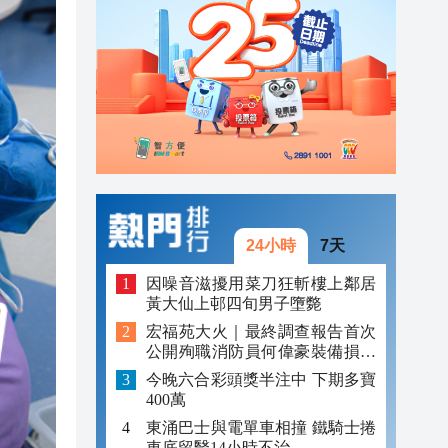
23:13
23:06
23:05
24小時
7天
因噪音滋擾用菜刀狂斬樓上鄰居
黃大仙上邨四旬男子墮斃
宏福苑大火｜最終調查報告首次
公開殉職消防員何偉豪裝備損毀
照片
今晚六合彩頭獎半注中 下期多寶
400萬
東涌巴士與電單車相撞 鐵騎士捲
車底留醫14小時不治