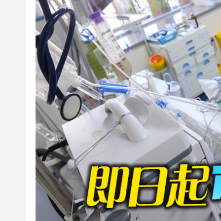
有片丨迪麗熱巴驚喜現身香港 高
超萬名「嘗鮮客」赴河源萬綠湖
央媒省媒灣區媒體採風團走進