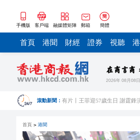
簡
手機版
客戶端
融媒體矩陣
郵箱
簡體
首頁
港聞
財經
證券
視聽
港
2026年 08月08
有片丨《功夫女足》香港首映禮
滾動新聞：
有片丨王菲迎57歲生日 謝霆鋒
港區省級政協聯誼會組織「慶祝
首頁
港聞
>
日本前首相撰文批高市早苗 指
有片丨星爺媽咪現身《功夫女足