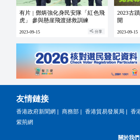
有片 | 鄧炳強化身民安隊「紅色飛
2023
虎」 參與懸崖飛渡拯救訓練
開
分享
2023-09-15
2023-09-15
友情鏈接
香港政府新聞網
|
商務部
|
香港貿易發展局
|
香
紫荊網
關於我們