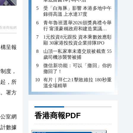
受「白海豚」影響 本港多地中午
錄得高溫 上水達37度
青年魯班選舉2026頒獎典禮今舉
香港商報網
行 甯漢豪稱政府和建造業議會做
好培訓工作
1元投資8元跟投 資本乘數效應彰
顯 30家港投投資企業排隊IPO
機構呈報
山頂一私家車未遵交規被截查 55
歲司機涉襲警被捕
微信新功能：可以「撤回」你的
管制度，
撤回了！
有片｜拜仁2:1擊敗維拉 180秒重
日起，所
溫全場精華
件。署方
香港商報PDF
公室網
統計數據