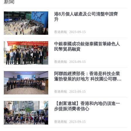
新聞
港8月個人破產及公司清盤申請齊
升
香港商報
2023-09-15
中銀泰國成功敍做泰國首筆綠色人
民幣貿易融資
香港商報
2023-09-15
阿聯酋經濟部長：香港是科技企業
蓬勃發展的好地方 科技園公司聯繫
阿港創科生態圈
香港商報
2023-09-15
【創富連城】香港和內地仍須進一
步提振消費者信心
香港商報
2023-09-15