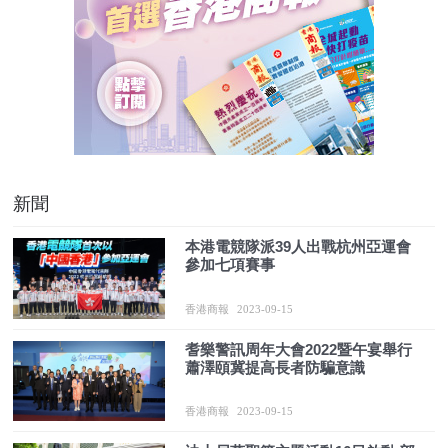
新聞
本港電競隊派39人出戰杭州亞運會
參加七項賽事
香港商報
2023-09-15
耆樂警訊周年大會2022暨午宴舉行
蕭澤頤冀提高長者防騙意識
香港商報
2023-09-15