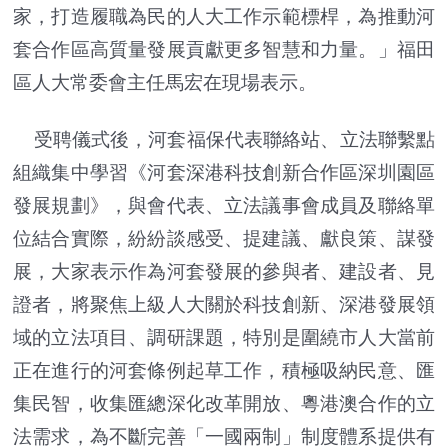
家，打造履職為民的人大工作示範標桿，為推動河
套合作區高質量發展貢獻更多智慧和力量。」福田
區人大常委會主任馬宏在現場表示。
受聘儀式後，河套福保代表聯絡站、立法聯繫點
組織集中學習《河套深港科技創新合作區深圳園區
發展規劃》，與會代表、立法議事會成員及聯絡單
位結合實際，紛紛談感受、提建議、獻良策、謀發
展，大家表示作為河套發展的參與者、建設者、見
證者，將聚焦上級人大關於科技創新、深港發展領
域的立法項目、調研課題，特別是圍繞市人大當前
正在進行的河套條例起草工作，積極吸納民意、匯
集民智，收集匯總深化改革開放、粵港澳合作的立
法需求，為不斷完善「一國兩制」制度體系提供有