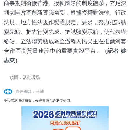
商事規則銜接香港、接軌國際的制度體系，立足深
圳園區改革創新實踐需要，根據授權對法律、行政
法規、地方性法規作變通規定」要求，努力把試點
變亮點、把先行變先成、把試驗變示範，使代表聯
絡站、立法聯繫點成為全過程人民民主在推動河套
合作區高質量建設中的重要實踐平台。
（記者 姚
志東）
頂圖：活動現場
責任編輯：蔣璐
香港商報版權所有，未經書面允許不得使用。