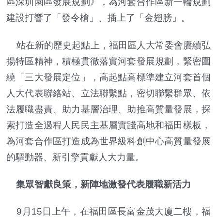
區深圳園區發展規劃》，為河套合作區新一輪規劃
建設打響了「發令槍」、插上了「金翅膀」。
站在新的歷史起點上，福田區人大常委會賡續弘
揚特區精神，積極貫徹落實河套發展規劃，緊密圍
繞「三大發展定位」，高起點高標準建立河套首個
人大代表聯絡站、立法聯繫點，密切聯繫群眾、依
法履職盡責、助力基層治理、助推高質量發展，探
索打造全過程人民民主基層實踐高地和福田樣板，
為河套合作區打造成為世界級科創中心高質量發展
的驅動器、新引擎貢獻人大力量。
集眾智獻良策，新陣地激發代表履職新活力
9月15日上午，在福田區長富金茂大廈二樓，福