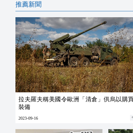
推薦新聞
拉夫羅夫稱美國令歐洲「清倉」供烏以購
裝備
2023-09-16