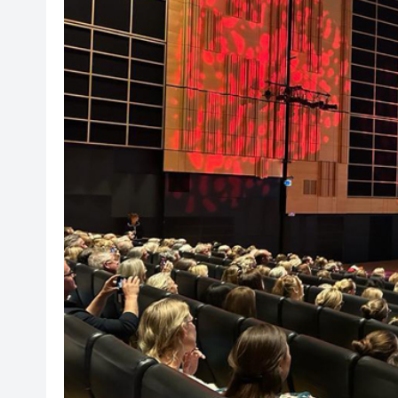
西區四旬婦墮假冒內地官員騙案 
有片｜【港校會客廳】對話陳頌
陳家齊：港投11家被投企業已在