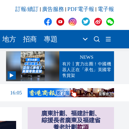
訂報/續訂
廣告服務
PDF電子報
電子報
|
|
|
地方
招商
專題
NEWS
有片丨實力出圈！中國機
器人正在「承包」英國零
售貨架
16:10
16:05
15:54
15:53
15:47