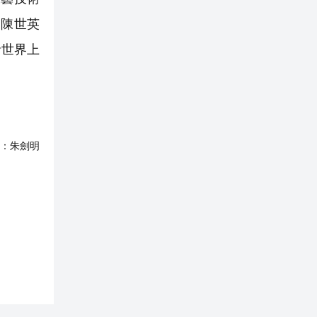
，陳世英
括世界上
：
朱劍明