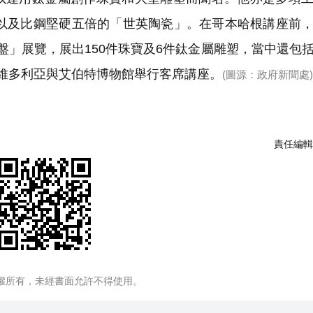
，以及比鋼堅硬五倍的「世英陶瓷」。在哥本哈根講座前
盤」展覽，展出150件珠寶及6件鈦金屬雕塑，當中還包
維多利亞與艾伯特博物館舉行客席講座。
(圖源：政府新聞處)
責任編輯
權所有，未經書面允許不得使用。