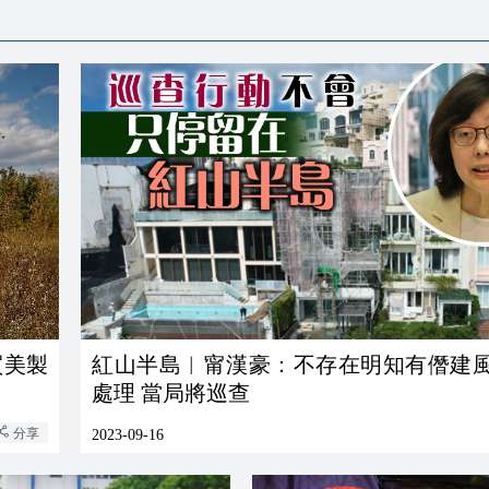
買美製
紅山半島︱甯漢豪：不存在明知有僭建
處理 當局將巡查
分享
2023-09-16