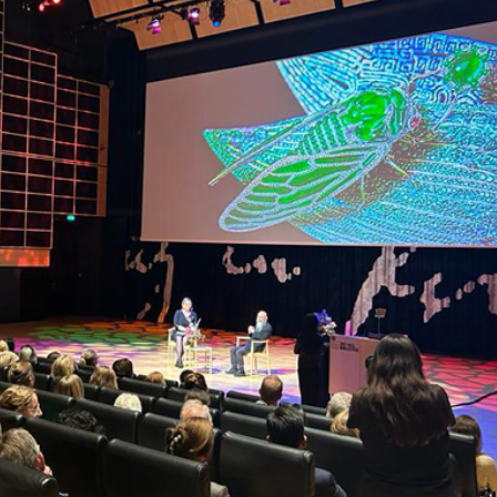
損失6894萬元
瑛：以傳統文化底色擁抱 AI 藝術新發展
港上市 逾30家排隊申請IPO