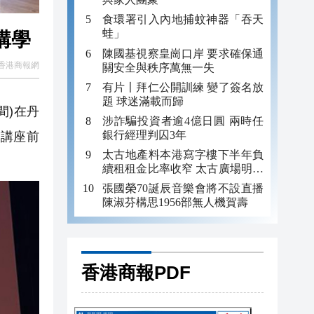
食環署引入內地捕蚊神器「吞天
蛙」
講學
陳國基視察皇崗口岸 要求確保通
香港商報網
關安全與秩序萬無一失
有片〡拜仁公開訓練 變了簽名放
題 球迷滿載而歸
間)在丹
涉詐騙投資者逾4億日圓 兩時任
銀行經理判囚3年
座。講座前
太古地產料本港寫字樓下半年負
續租租金比率收窄 太古廣場明年
轉正
張國榮70誕辰音樂會將不設直播
陳淑芬構思1956部無人機賀壽
香港商報PDF