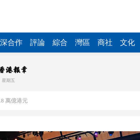
深合作
評論
綜合
灣區
商社
文化
日
星期五
器
.8 萬億港元
均乘：產教同步接軌全球影視行業
續深化香港與東盟成員國交流合作
產品形態