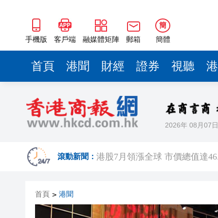
簡
手機版
客戶端
融媒體矩陣
郵箱
簡體
首頁
港聞
財經
證券
視聽
港
2026年 08月07
國防部回應日本發展進攻性武
港股7月領漲全球 市價總值達‌46
滾動新聞：
有片｜【港校會客廳】對話林
首頁
港聞
>
李家超晤東盟秘書長高金洪 繼
王興興：宇樹科技將探索更多