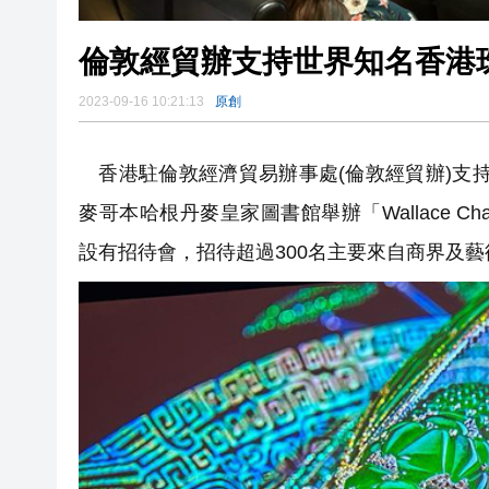
倫敦經貿辦支持世界知名香港
2023-09-16 10:21:13
原創
香港駐倫敦經濟貿易辦事處(倫敦經貿辦)支持
麥哥本哈根丹麥皇家圖書館舉辦「Wallace Chan: Skul
設有招待會，招待超過300名主要來自商界及