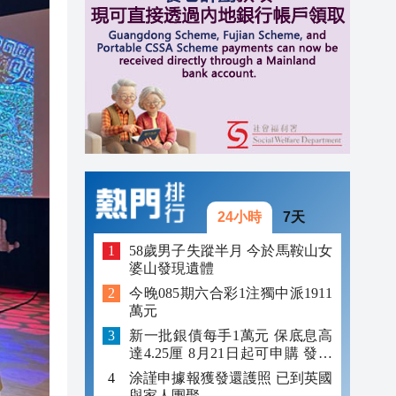
15:42
15:36
15:34
24小時
7天
58歲男子失蹤半月 今於馬鞍山女
婆山發現遺體
今晚085期六合彩1注獨中派1911
萬元
新一批銀債每手1萬元 保底息高
達4.25厘 8月21日起可申購 發行
金額最多550億
涂謹申據報獲發還護照 已到英國
與家人團聚