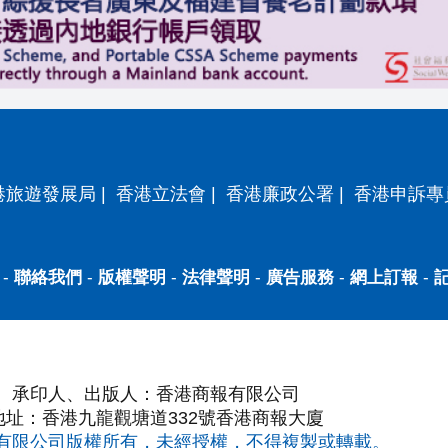
港旅遊發展局
|
香港立法會
|
香港廉政公署
|
香港申訴專
-
聯絡我們
-
版權聲明
-
法律聲明
-
廣告服務
-
網上訂報
-
承印人、出版人：香港商報有限公司
地址：香港九龍觀塘道332號香港商報大廈
有限公司版權所有，未經授權，不得複製或轉載。