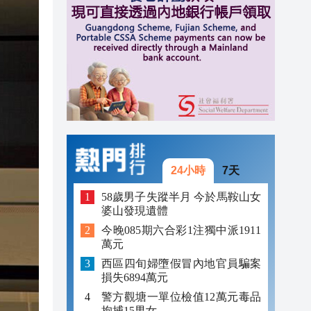
18:20
18:16
18:01
17:57
24小時
7天
58歲男子失蹤半月 今於馬鞍山女
婆山發現遺體
今晚085期六合彩1注獨中派1911
萬元
西區四旬婦墮假冒內地官員騙案
損失6894萬元
警方觀塘一單位檢值12萬元毒品
拘捕15男女