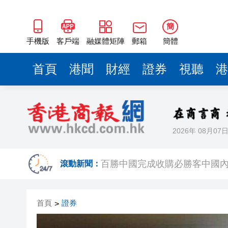
簡
手機版
客戶端
融媒體矩陣
郵箱
簡體
首頁
港聞
財經
證券
視聽
港
2026年 08月07
有片丨新皇崗口岸13日舉行千
滾動新聞：
百勝中國完成收購必勝客中國
「龍匯100」連繫全球傑出華
首頁
證券
>
香港工業總會舉辦第66屆周年