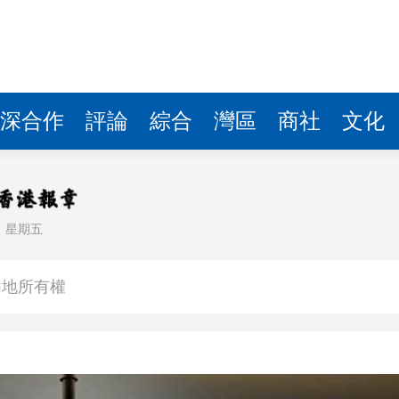
深合作
評論
綜合
灣區
商社
文化
日
星期五
人測試 鄧炳強：完成所有演練才考慮通關
內地所有權
裔青年 考察雲南聚焦文化傳承與現代產業
大會及午宴