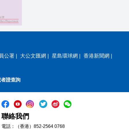
員公署
|
大公文匯網
|
星島環球網
|
香港新聞網
|
記者證查詢
聯絡我們
電話：（香港）852-2564 0768