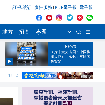
訂報/續訂
廣告服務
PDF電子報
電子報
|
|
|
地方
招商
專題
NEWS
有片丨實力出圈！中國機
器人正在「承包」英國零
售貨架
18:56
18:42
18:33
18:26