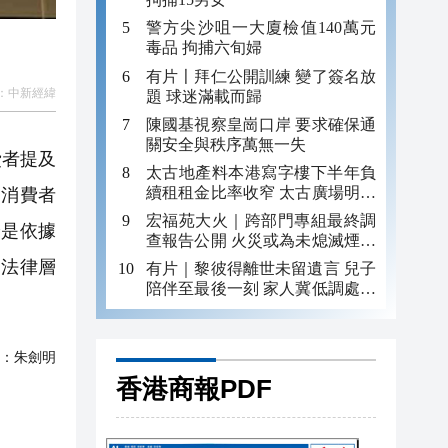
警方尖沙咀一大廈檢值140萬元
毒品 拘捕六旬婦
有片〡拜仁公開訓練 變了簽名放
：
中新經緯
題 球迷滿載而歸
陳國基視察皇崗口岸 要求確保通
關安全與秩序萬無一失
費者提及
太古地產料本港寫字樓下半年負
續租租金比率收窄 太古廣場明年
國消費者
轉正
宏福苑大火｜跨部門專組最終調
論是依據
查報告公開 火災或為未熄滅煙頭
引發
了法律層
有片｜黎彼得離世未留遺言 兒子
陪伴至最後一刻 家人冀低調處理
後事
：
朱劍明
香港商報PDF