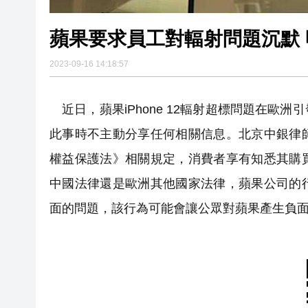
蘋果要求員工對輻射問題沉默
2023-09-16 14:18:57
近日，蘋果iPhone 12輻射超標問題在歐
此事時不主動分享任何相關信息。北京中銀律
權益保護法》相關規定，消費者享有知悉其購
中國法律還是歐洲其他國家法律，蘋果公司的
面的問題，該行為可能會讓公眾對蘋果產生負