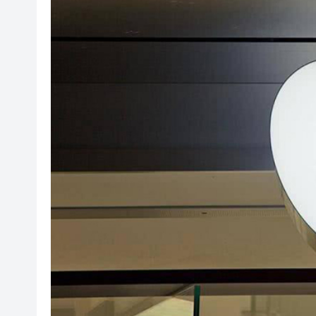
廠商會邀「一帶一路」專員何力
「構建照顧者友善職場與企業未來
國家稅務總局：對境外保險收益
本港截至7月底外匯儲備資產增至