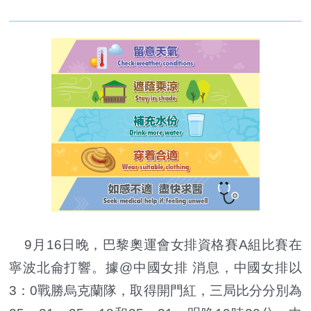
9月16日晚，巴黎奧運會女排資格賽A組比賽在
寧波北侖打響。據@中國女排 消息，中國女排以
3：0戰勝烏克蘭隊，取得開門紅，三局比分分別為