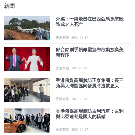
新聞
外媒：一架飛機在巴西亞馬孫墜毀
造成14人死亡
香港商報
2023-09-17
郭台銘副手賴佩霞宣布啟動放棄美
籍程序
香港商報
2023-09-17
香港傳媒高層參訪正泰集團：長三
角與大灣區協同發展將造就更大空
間
香港商報
2023-09-17
香港傳媒高層參訪吉利汽車：吉利
與比亞迪都是國人的驕傲
香港商報
2023-09-17