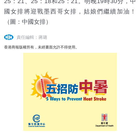
25：21、25：18和25：21。明晚19時30分，中
國女排將迎戰墨西哥女排，姑娘們繼續加油！
（圖：中國女排）
責任編輯：蔣璐
香港商報版權所有，未經書面允許不得使用。